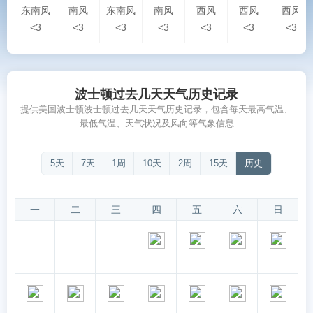
东南风
南风
东南风
南风
西风
西风
西风
<3
<3
<3
<3
<3
<3
<3
波士顿过去几天天气历史记录
提供美国波士顿波士顿过去几天天气历史记录，包含每天最高气温、
最低气温、天气状况及风向等气象信息
5天
7天
1周
10天
2周
15天
历史
一
二
三
四
五
六
日