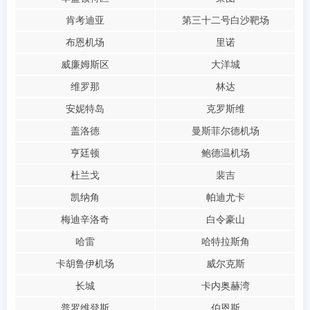
肯考迪亚
第三十二号白沙靶场
布恩机场
里诺
威廉姆斯区
大洋城
维罗那
林达
安妮特岛
克罗斯维
盖洛德
曼斯菲尔德机场
亨廷顿
鲍德温机场
杜兰戈
裴吉
凯纳角
帕迪尤卡
梅迪辛洛奇
白令豪山
哈雷
哈特拉斯角
卡胡鲁伊机场
威尔克斯
长城
卡内奥赫湾
普罗维登斯
伯恩斯