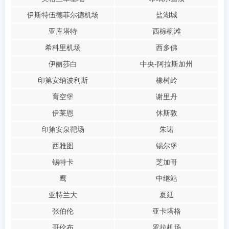
伊斯特伍德菲尔德机场
盐湖城
亚库塔特
西棕榈滩
希科里机场
西多佛
伊丽莎白
中央-阿拉斯加州
印第安纳波利斯
橡树岭
育空堡
谢里丹
伊莱恩
休斯敦
印第安泉靶场
朱诺
西雅图
锡尔堡
锡特卡
芝加哥
鹰
中继站
亚特兰大
夏延
张伯伦
亚卡塔格
哥伦布
罗拉机场