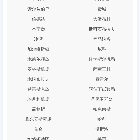
索尔兹伯里
费城
伯德站
大瀑布村
本宁堡
斯科茨布拉夫
冷湾
怀马纳洛
加尔维斯顿
尼科
米德尔顿岛
纽卡斯尔机场
罗林斯机场
萨蒙王村
米纳布拉夫
费雷尔
普雷斯克岛
阿伯丁试验场
埃普利机场
圣保罗群岛
孟菲斯
帕克佛斯
梅尔罗斯靶场
哈利
盖奇
温斯洛
华盛顿特区
莱图