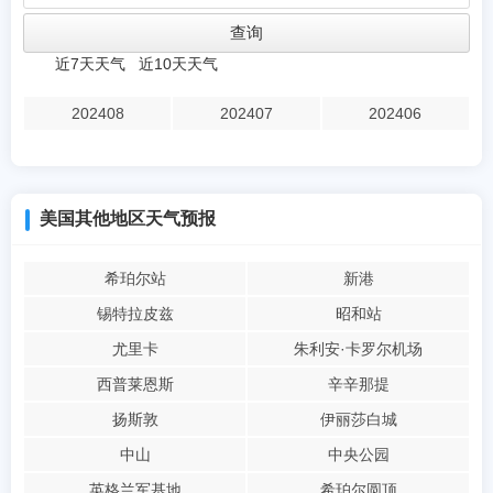
近7天天气
近10天天气
202408
202407
202406
美国其他地区天气预报
希珀尔站
新港
锡特拉皮兹
昭和站
尤里卡
朱利安·卡罗尔机场
西普莱恩斯
辛辛那提
扬斯敦
伊丽莎白城
中山
中央公园
英格兰军基地
希珀尔圆顶