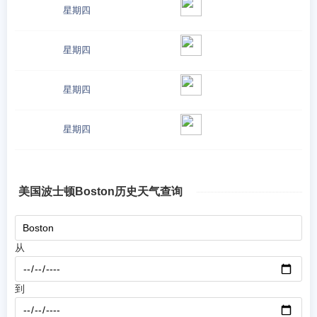
星期四
星期四
星期四
星期四
美国波士顿Boston历史天气查询
从
到