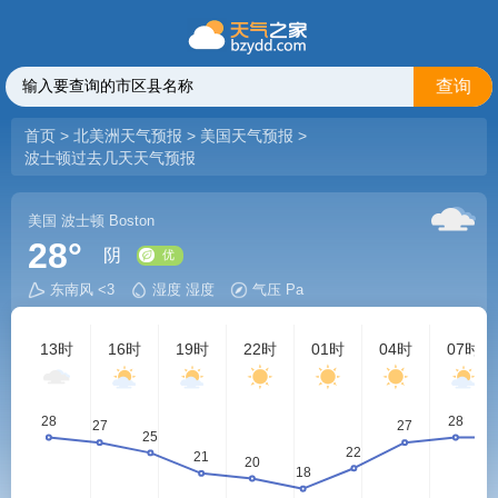
查询
首页
>
北美洲天气预报
>
美国天气预报
>
波士顿过去几天天气预报
美国
波士顿
Boston
28°
阴
东南风 <3
湿度 湿度
气压 Pa
优
13时
16时
19时
22时
01时
04时
07时