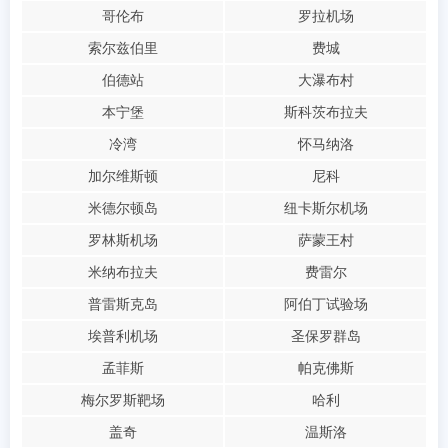
哥伦布
罗拉机场
索尔兹伯里
费城
伯德站
大瀑布村
本宁堡
斯科茨布拉夫
冷湾
怀马纳洛
加尔维斯顿
尼科
米德尔顿岛
纽卡斯尔机场
罗林斯机场
萨蒙王村
米纳布拉夫
费雷尔
普雷斯克岛
阿伯丁试验场
埃普利机场
圣保罗群岛
孟菲斯
帕克佛斯
梅尔罗斯靶场
哈利
盖奇
温斯洛