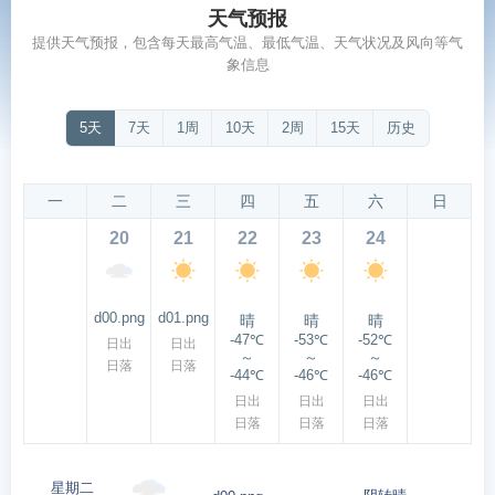
天气预报
提供天气预报，包含每天最高气温、最低气温、天气状况及风向等气
象信息
5天
7天
1周
10天
2周
15天
历史
一
二
三
四
五
六
日
20
21
22
23
24
d00.png
d01.png
晴
晴
晴
-47℃
-53℃
-52℃
日出
日出
～
～
～
日落
日落
-44℃
-46℃
-46℃
日出
日出
日出
日落
日落
日落
星期二