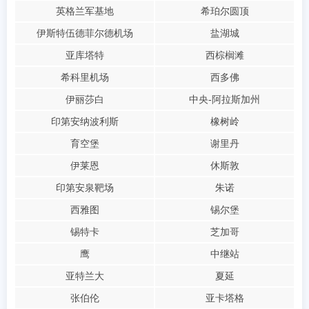
英格兰军基地
希珀尔圆顶
伊斯特伍德菲尔德机场
盐湖城
亚库塔特
西棕榈滩
希科里机场
西多佛
伊丽莎白
中央-阿拉斯加州
印第安纳波利斯
橡树岭
育空堡
谢里丹
伊莱恩
休斯敦
印第安泉靶场
朱诺
西雅图
锡尔堡
锡特卡
芝加哥
鹰
中继站
亚特兰大
夏延
张伯伦
亚卡塔格