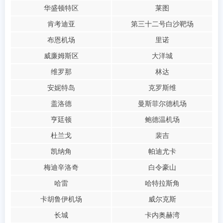
华盛顿特区
莱图
肯考迪亚
第三十二号白沙靶场
布恩机场
里诺
威廉姆斯区
大洋城
维罗那
林达
安妮特岛
克罗斯维
盖洛德
曼斯菲尔德机场
亨廷顿
鲍德温机场
杜兰戈
裴吉
凯纳角
帕迪尤卡
梅迪辛洛奇
白令豪山
哈雷
哈特拉斯角
卡胡鲁伊机场
威尔克斯
长城
卡内奥赫湾