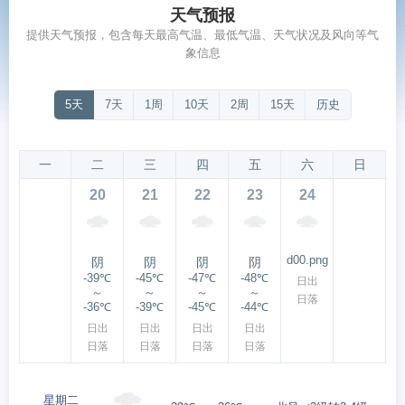
天气预报
提供天气预报，包含每天最高气温、最低气温、天气状况及风向等气
象信息
5天
7天
1周
10天
2周
15天
历史
一
二
三
四
五
六
日
20
21
22
23
24
d00.png
阴
阴
阴
阴
-39℃
-45℃
-47℃
-48℃
日出
～
～
～
～
日落
-36℃
-39℃
-45℃
-44℃
日出
日出
日出
日出
日落
日落
日落
日落
星期二