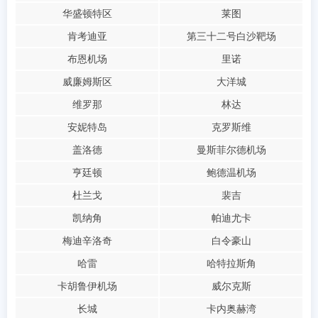
华盛顿特区
莱图
肯考迪亚
第三十二号白沙靶场
布恩机场
里诺
威廉姆斯区
大洋城
维罗那
林达
安妮特岛
克罗斯维
盖洛德
曼斯菲尔德机场
亨廷顿
鲍德温机场
杜兰戈
裴吉
凯纳角
帕迪尤卡
梅迪辛洛奇
白令豪山
哈雷
哈特拉斯角
卡胡鲁伊机场
威尔克斯
长城
卡内奥赫湾