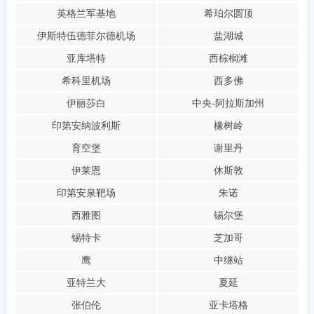
英格兰军基地
希珀尔圆顶
伊斯特伍德菲尔德机场
盐湖城
亚库塔特
西棕榈滩
希科里机场
西多佛
伊丽莎白
中央-阿拉斯加州
印第安纳波利斯
橡树岭
育空堡
谢里丹
伊莱恩
休斯敦
印第安泉靶场
朱诺
西雅图
锡尔堡
锡特卡
芝加哥
鹰
中继站
亚特兰大
夏延
张伯伦
亚卡塔格