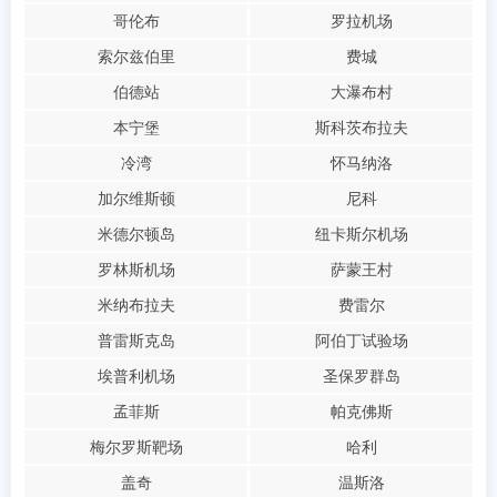
哥伦布
罗拉机场
索尔兹伯里
费城
伯德站
大瀑布村
本宁堡
斯科茨布拉夫
冷湾
怀马纳洛
加尔维斯顿
尼科
米德尔顿岛
纽卡斯尔机场
罗林斯机场
萨蒙王村
米纳布拉夫
费雷尔
普雷斯克岛
阿伯丁试验场
埃普利机场
圣保罗群岛
孟菲斯
帕克佛斯
梅尔罗斯靶场
哈利
盖奇
温斯洛