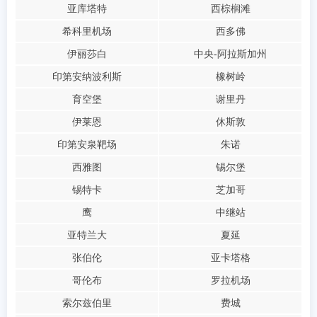
亚库塔特
西棕榈滩
希科里机场
西多佛
伊丽莎白
中央-阿拉斯加州
印第安纳波利斯
橡树岭
育空堡
谢里丹
伊莱恩
休斯敦
印第安泉靶场
朱诺
西雅图
锡尔堡
锡特卡
芝加哥
鹰
中继站
亚特兰大
夏延
张伯伦
亚卡塔格
哥伦布
罗拉机场
索尔兹伯里
费城