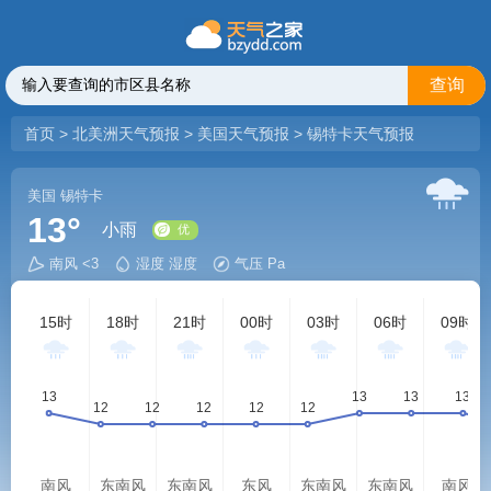
查询
首页
>
北美洲天气预报
>
美国天气预报
>
锡特卡天气预报
美国
锡特卡
13°
小雨
南风 <3
湿度 湿度
气压 Pa
优
15时
18时
21时
00时
03时
06时
09时
南风
东南风
东南风
东风
东南风
东南风
南风