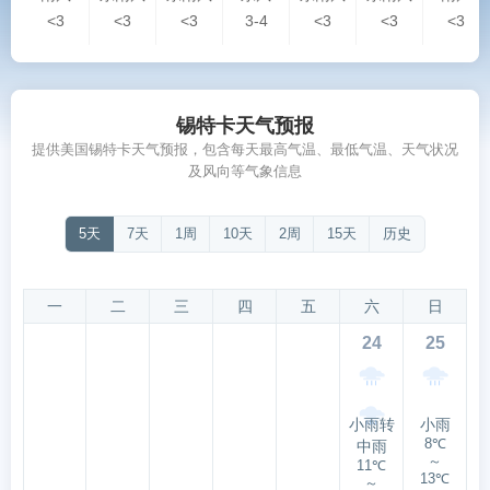
<3
<3
<3
3-4
<3
<3
<3
锡特卡天气预报
提供美国锡特卡天气预报，包含每天最高气温、最低气温、天气状况
及风向等气象信息
5天
7天
1周
10天
2周
15天
历史
一
二
三
四
五
六
日
24
25
小雨转
小雨
8℃
中雨
～
11℃
13℃
～