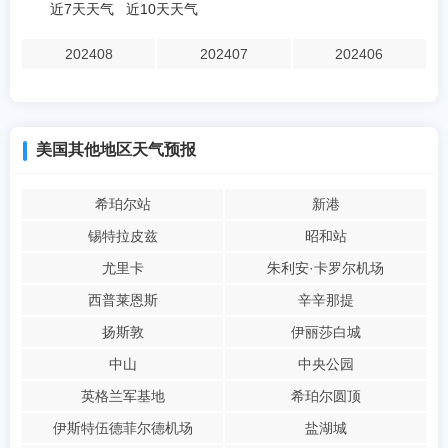
近7天天气
近10天天气
202408
202407
202406
美国其他地区天气预报
希珀尔站
新港
锡特拉皮兹
昭和站
尤里卡
朱利安·卡罗尔机场
西普莱恩斯
辛辛那提
扬斯敦
伊丽莎白城
中山
中央公园
英格兰军基地
希珀尔圆顶
伊斯特伍德菲尔德机场
盐湖城