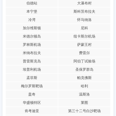
伯德站
大瀑布村
本宁堡
斯科茨布拉夫
冷湾
怀马纳洛
加尔维斯顿
尼科
米德尔顿岛
纽卡斯尔机场
罗林斯机场
萨蒙王村
米纳布拉夫
费雷尔
普雷斯克岛
阿伯丁试验场
埃普利机场
圣保罗群岛
孟菲斯
帕克佛斯
梅尔罗斯靶场
哈利
盖奇
温斯洛
华盛顿特区
莱图
肯考迪亚
第三十二号白沙靶场