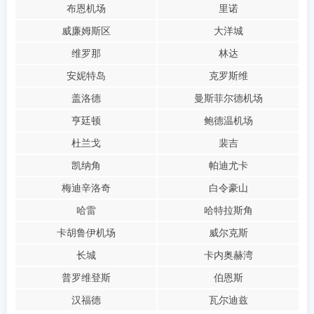
布恩机场
里诺
威廉姆斯区
大洋城
维罗那
林达
安妮特岛
克罗斯维
盖洛德
曼斯菲尔德机场
亨廷顿
鲍德温机场
杜兰戈
裴吉
凯纳角
帕迪尤卡
梅迪辛洛奇
白令豪山
哈雷
哈特拉斯角
卡胡鲁伊机场
威尔克斯
长城
卡内奥赫湾
普罗维登斯
伯恩斯
汉福德
瓦尔迪兹