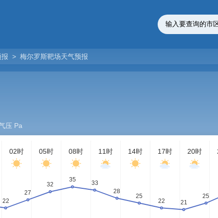
预报
>
梅尔罗斯靶场天气预报
气压 Pa
02时
05时
08时
11时
14时
17时
20时