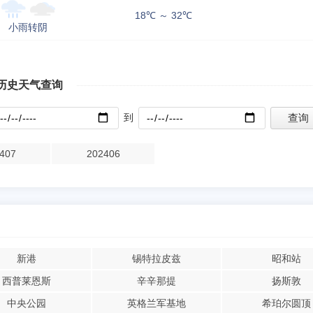
18℃ ～ 32℃
小雨转阴
历史天气查询
到
407
202406
新港
锡特拉皮兹
昭和站
西普莱恩斯
辛辛那提
扬斯敦
中央公园
英格兰军基地
希珀尔圆顶