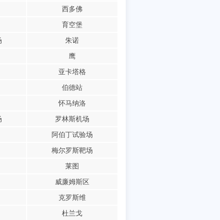
西多佛
育空堡
场
朱诺
鹰
亚卡塔格
伯德站
怀马纳洛
场
罗林斯机场
阿伯丁试验场
梅尔罗斯靶场
莱图
威廉姆斯区
克罗斯维
杜兰戈