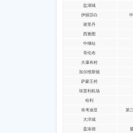
盐湖城
伊丽莎白
中
谢里丹
西雅图
中继站
哥伦布
大瀑布村
加尔维斯顿
萨蒙王村
埃普利机场
哈利
肯考迪亚
第
大洋城
盖洛德