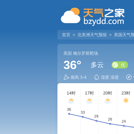
首页
>
北美洲天气预报
>
美国天气
美国
梅尔罗斯靶场
36°
多云
优
南风 3-4
湿度 湿度
14时
17时
20时
23时