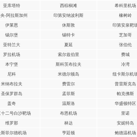
亚库塔特
西棕榈滩
希科里机场
央-阿拉斯加州
印第安纳波利斯
橡树岭
伊莱恩
休斯敦
印第安泉靶
锡尔堡
锡特卡
芝加哥
亚特兰大
夏延
张伯伦
罗拉机场
索尔兹伯里
费城
本宁堡
斯科茨布拉夫
冷湾
尼科
米德尔顿岛
纽卡斯尔机
米纳布拉夫
费雷尔
普雷斯克岛
圣保罗群岛
孟菲斯
帕克佛斯
盖奇
温斯洛
华盛顿特区
三十二号白沙靶场
布恩机场
里诺
维罗那
林达
安妮特岛
曼斯菲尔德机场
亨廷顿
鲍德温机场