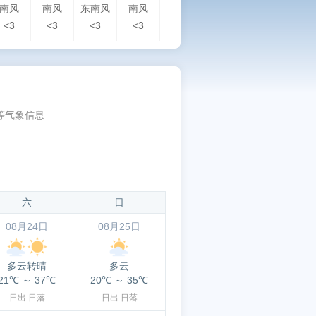
南风
南风
东南风
南风
南风
南风
南风
南
<3
<3
<3
<3
<3
3-4
<3
<3
等气象信息
六
日
08月24日
08月25日
多云转晴
多云
21℃
～
37℃
20℃
～
35℃
日出
日落
日出
日落