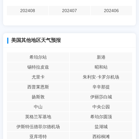
202408
202407
202406
美国其他地区天气预报
希珀尔站
新港
锡特拉皮兹
昭和站
尤里卡
朱利安·卡罗尔机场
西普莱恩斯
辛辛那提
扬斯敦
伊丽莎白城
中山
中央公园
英格兰军基地
希珀尔圆顶
伊斯特伍德菲尔德机场
盐湖城
亚库塔特
西棕榈滩