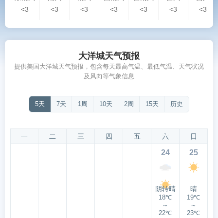
<3
<3
<3
<3
<3
<3
<3
大洋城天气预报
提供美国大洋城天气预报，包含每天最高气温、最低气温、天气状况
及风向等气象信息
5天
7天
1周
10天
2周
15天
历史
一
二
三
四
五
六
日
24
25
阴转晴
晴
18℃
19℃
～
～
22℃
23℃