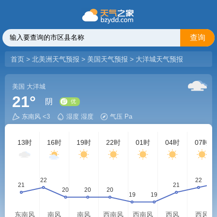
查询
首页
>
北美洲天气预报
>
美国天气预报
>
大洋城天气预报
美国
大洋城
21°
阴
东南风 <3
湿度 湿度
气压 Pa
优
13时
16时
19时
22时
01时
04时
07时
东南风
南风
南风
西南风
西南风
西风
西风