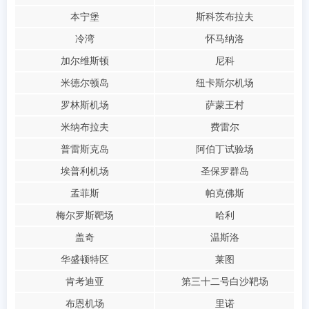
本宁堡
斯科茨布拉夫
冷湾
怀马纳洛
加尔维斯顿
尼科
米德尔顿岛
纽卡斯尔机场
罗林斯机场
萨蒙王村
米纳布拉夫
费雷尔
普雷斯克岛
阿伯丁试验场
埃普利机场
圣保罗群岛
孟菲斯
帕克佛斯
梅尔罗斯靶场
哈利
盖奇
温斯洛
华盛顿特区
莱图
肯考迪亚
第三十二号白沙靶场
布恩机场
里诺