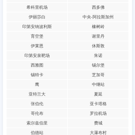
希科里机场
西多佛
伊丽莎白
中央-阿拉斯加州
印第安纳波利斯
橡树岭
育空堡
谢里丹
伊莱恩
休斯敦
印第安泉靶场
朱诺
西雅图
锡尔堡
锡特卡
芝加哥
鹰
中继站
亚特兰大
夏延
张伯伦
亚卡塔格
哥伦布
罗拉机场
索尔兹伯里
费城
伯德站
大瀑布村