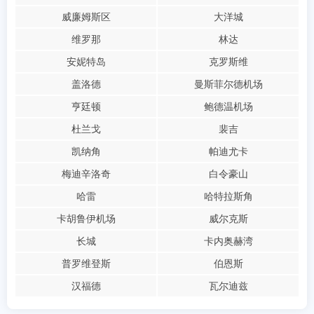
威廉姆斯区
大洋城
维罗那
林达
安妮特岛
克罗斯维
盖洛德
曼斯菲尔德机场
亨廷顿
鲍德温机场
杜兰戈
裴吉
凯纳角
帕迪尤卡
梅迪辛洛奇
白令豪山
哈雷
哈特拉斯角
卡胡鲁伊机场
威尔克斯
长城
卡内奥赫湾
普罗维登斯
伯恩斯
汉福德
瓦尔迪兹