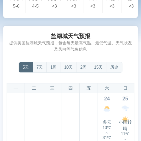
5-6
4-5
<3
<3
<3
<3
<3
盐湖城天气预报
提供美国盐湖城天气预报，包含每天最高气温、最低气温、天气状况
及风向等气象信息
5天
7天
1周
10天
2周
15天
历史
一
二
三
四
五
六
日
24
25
多云
小雨转
13℃
晴
～
11℃
31℃
～