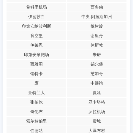
希科里机场
西多佛
伊丽莎白
中央-阿拉斯加州
印第安纳波利斯
橡树岭
育空堡
谢里丹
伊莱恩
休斯敦
印第安泉靶场
朱诺
西雅图
锡尔堡
锡特卡
芝加哥
鹰
中继站
亚特兰大
夏延
张伯伦
亚卡塔格
哥伦布
罗拉机场
索尔兹伯里
费城
伯德站
大瀑布村