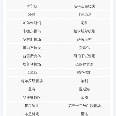
本宁堡
斯科茨布拉夫
冷湾
怀马纳洛
加尔维斯顿
尼科
米德尔顿岛
纽卡斯尔机场
罗林斯机场
萨蒙王村
米纳布拉夫
费雷尔
普雷斯克岛
阿伯丁试验场
埃普利机场
圣保罗群岛
孟菲斯
帕克佛斯
梅尔罗斯靶场
哈利
盖奇
温斯洛
华盛顿特区
莱图
肯考迪亚
第三十二号白沙靶场
布恩机场
里诺