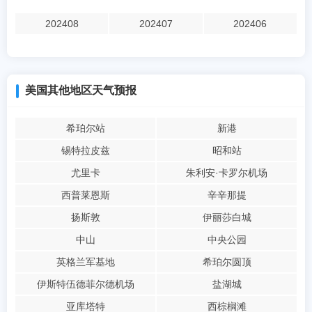
202408
202407
202406
美国其他地区天气预报
希珀尔站
新港
锡特拉皮兹
昭和站
尤里卡
朱利安·卡罗尔机场
西普莱恩斯
辛辛那提
扬斯敦
伊丽莎白城
中山
中央公园
英格兰军基地
希珀尔圆顶
伊斯特伍德菲尔德机场
盐湖城
亚库塔特
西棕榈滩