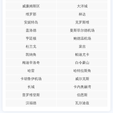
威廉姆斯区
大洋城
维罗那
林达
安妮特岛
克罗斯维
盖洛德
曼斯菲尔德机场
亨廷顿
鲍德温机场
杜兰戈
裴吉
凯纳角
帕迪尤卡
梅迪辛洛奇
白令豪山
哈雷
哈特拉斯角
卡胡鲁伊机场
威尔克斯
长城
卡内奥赫湾
普罗维登斯
伯恩斯
汉福德
瓦尔迪兹