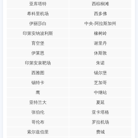
亚库塔特
西棕榈滩
希科里机场
西多佛
伊丽莎白
中央-阿拉斯加州
印第安纳波利斯
橡树岭
育空堡
谢里丹
伊莱恩
休斯敦
印第安泉靶场
朱诺
西雅图
锡尔堡
锡特卡
芝加哥
鹰
中继站
亚特兰大
夏延
张伯伦
亚卡塔格
哥伦布
罗拉机场
索尔兹伯里
费城