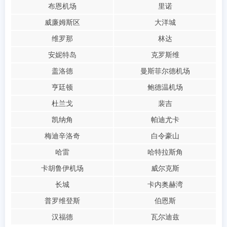
布恩机场
里诺
威廉姆斯区
大洋城
维罗那
林达
安妮特岛
克罗斯维
盖洛德
曼斯菲尔德机场
亨廷顿
鲍德温机场
杜兰戈
裴吉
凯纳角
帕迪尤卡
梅迪辛洛奇
白令豪山
哈雷
哈特拉斯角
卡胡鲁伊机场
威尔克斯
长城
卡内奥赫湾
普罗维登斯
伯恩斯
汉福德
瓦尔迪兹