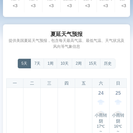
<3
<3
<3
<3
<3
<3
<3
夏延天气预报
提供美国夏延天气预报，包含每天最高气温、最低气温、天气状况及
风向等气象信息
5天
7天
1周
10天
2周
15天
历史
一
二
三
四
五
六
日
24
25
小雨转
小雨转
阴
阴
17℃
16℃
～
～