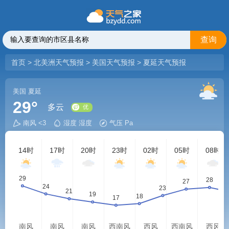
查询
首页
>
北美洲天气预报
>
美国天气预报
>
夏延天气预报
美国
夏延
29°
多云
南风 <3
湿度 湿度
气压 Pa
优
14时
17时
20时
23时
02时
05时
08时
南风
南风
南风
西南风
西风
西南风
西风