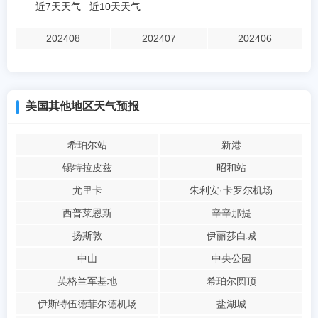
近7天天气
近10天天气
202408
202407
202406
美国其他地区天气预报
希珀尔站
新港
锡特拉皮兹
昭和站
尤里卡
朱利安·卡罗尔机场
西普莱恩斯
辛辛那提
扬斯敦
伊丽莎白城
中山
中央公园
英格兰军基地
希珀尔圆顶
伊斯特伍德菲尔德机场
盐湖城