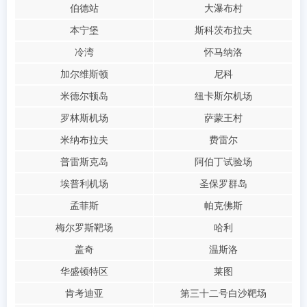
伯德站
大瀑布村
本宁堡
斯科茨布拉夫
冷湾
怀马纳洛
加尔维斯顿
尼科
米德尔顿岛
纽卡斯尔机场
罗林斯机场
萨蒙王村
米纳布拉夫
费雷尔
普雷斯克岛
阿伯丁试验场
埃普利机场
圣保罗群岛
孟菲斯
帕克佛斯
梅尔罗斯靶场
哈利
盖奇
温斯洛
华盛顿特区
莱图
肯考迪亚
第三十二号白沙靶场