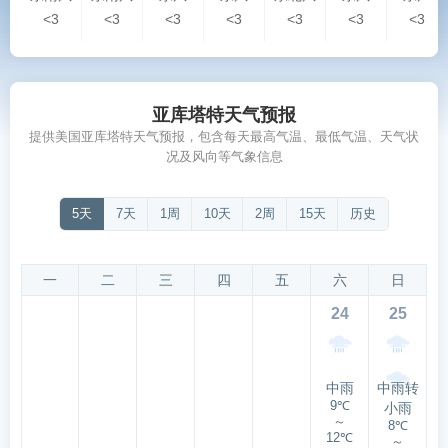
<3
<3
<3
<3
<3
<3
<3
亚库塔特天气预报
提供美国亚库塔特天气预报，包含每天最高气温、最低气温、天气状
况及风向等气象信息
5天
7天
1周
10天
2周
15天
历史
一
二
三
四
五
六
日
24
25
中雨
中雨转
9℃
小雨
～
8℃
12℃
～