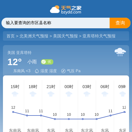
查询
首页
>
北美洲天气预报
>
美国天气预报
>
亚库塔特天气预报
美国
亚库塔特
12°
小雨
东南风 <3
湿度 湿度
气压 Pa
优
15时
18时
21时
00时
03时
06时
09时
东南风
东南风
东风
东风
东北风
东风
东风