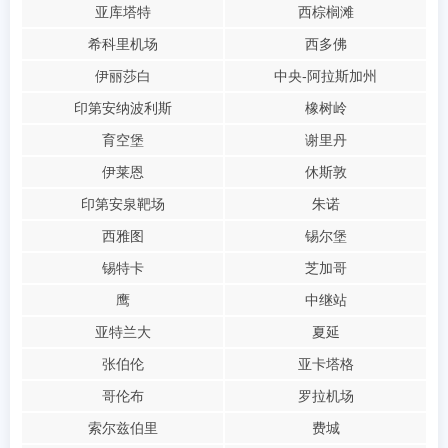
亚库塔特
西棕榈滩
希科里机场
西多佛
伊丽莎白
中央-阿拉斯加州
印第安纳波利斯
橡树岭
育空堡
谢里丹
伊莱恩
休斯敦
印第安泉靶场
朱诺
西雅图
锡尔堡
锡特卡
芝加哥
鹰
中继站
亚特兰大
夏延
张伯伦
亚卡塔格
哥伦布
罗拉机场
索尔兹伯里
费城