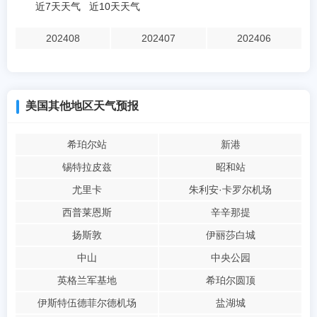
近7天天气
近10天天气
202408
202407
202406
美国其他地区天气预报
希珀尔站
新港
锡特拉皮兹
昭和站
尤里卡
朱利安·卡罗尔机场
西普莱恩斯
辛辛那提
扬斯敦
伊丽莎白城
中山
中央公园
英格兰军基地
希珀尔圆顶
伊斯特伍德菲尔德机场
盐湖城