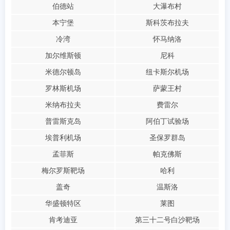
伯德站
大瀑布村
本宁堡
斯科茨布拉夫
冷湾
怀马纳洛
加尔维斯顿
尼科
米德尔顿岛
纽卡斯尔机场
罗林斯机场
萨蒙王村
米纳布拉夫
费雷尔
普雷斯克岛
阿伯丁试验场
埃普利机场
圣保罗群岛
孟菲斯
帕克佛斯
梅尔罗斯靶场
哈利
盖奇
温斯洛
华盛顿特区
莱图
肯考迪亚
第三十二号白沙靶场