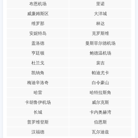
布恩机场
里诺
威廉姆斯区
大洋城
维罗那
林达
安妮特岛
克罗斯维
盖洛德
曼斯菲尔德机场
亨廷顿
鲍德温机场
杜兰戈
裴吉
凯纳角
帕迪尤卡
梅迪辛洛奇
白令豪山
哈雷
哈特拉斯角
卡胡鲁伊机场
威尔克斯
长城
卡内奥赫湾
普罗维登斯
伯恩斯
汉福德
瓦尔迪兹