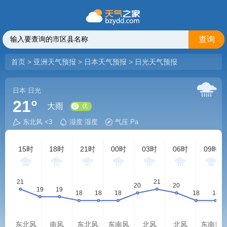
查询
首页
>
亚洲天气预报
>
日本天气预报
>
日光天气预报
日本
日光
21°
大雨
东北风 <3
湿度 湿度
气压 Pa
优
15时
18时
21时
00时
03时
06时
09时
东北风
南风
东北风
东南风
北风
北风
东南风