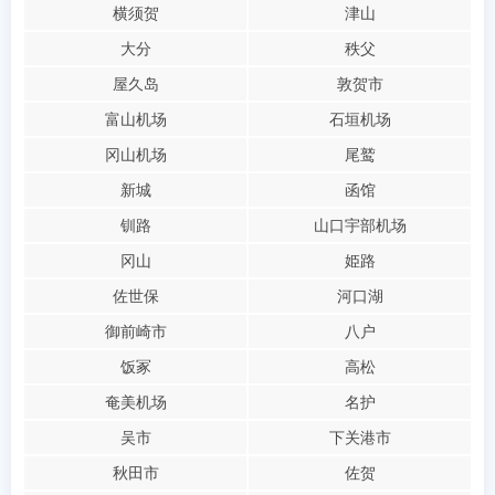
横须贺
津山
大分
秩父
屋久岛
敦贺市
富山机场
石垣机场
冈山机场
尾鹫
新城
函馆
钏路
山口宇部机场
冈山
姫路
佐世保
河口湖
御前崎市
八户
饭冢
高松
奄美机场
名护
吴市
下关港市
秋田市
佐贺