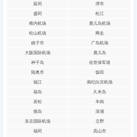
延冈
堺市
盛冈
松江
稚内机场
鹿儿岛机场
松山机场
网走
銚子市
广岛机场
大阪国际机场
鹿儿岛
种子岛
佐世保军港
陆奥市
饭田
福江
南纪白滨机场
福岛
久米岛
若松
丰岗
德岛
深浦
东京国际机场
立野
福冈
高山市