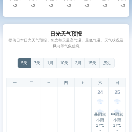
<3
<3
<3
<3
<3
<3
<3
日光天气预报
提供日本日光天气预报，包含每天最高气温、最低气温、天气状况及
风向等气象信息
5天
7天
1周
10天
2周
15天
历史
一
二
三
四
五
六
日
24
25
暴雨转
中雨转
小雨
小雨
17℃
17℃
～
～