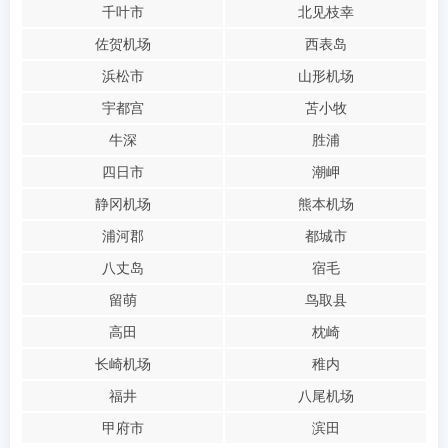
千叶市
北见枝幸
佐贺机场
西表岛
浜松市
山形机场
宇都宫
苫小牧
牛深
胜浦
四日市
潮岬
静冈机场
熊本机场
浦河郡
都城市
八丈岛
宿毛
留萌
鸟取县
高田
枕崎
长崎机场
稚内
福井
八尾机场
甲府市
滨田