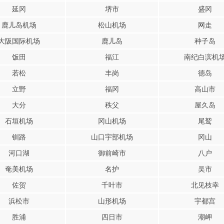
延冈
堺市
盛冈
鹿儿岛机场
松山机场
网走
大阪国际机场
鹿儿岛
种子岛
饭田
福江
南纪白滨机
若松
丰岗
德岛
立野
福冈
高山市
大分
秩父
屋久岛
石垣机场
冈山机场
尾鹫
钏路
山口宇部机场
冈山
河口湖
御前崎市
八户
奄美机场
名护
吴市
佐贺
千叶市
北见枝幸
浜松市
山形机场
宇都宫
胜浦
四日市
潮岬