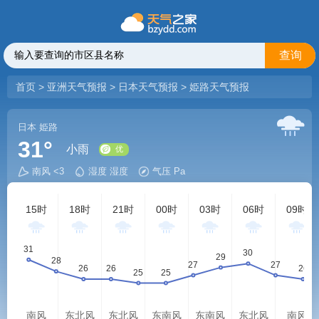
查询
首页
>
亚洲天气预报
>
日本天气预报
>
姫路天气预报
日本
姫路
31°
小雨
南风 <3
湿度 湿度
气压 Pa
优
15时
18时
21时
00时
03时
06时
09时
南风
东北风
东北风
东南风
东南风
东北风
南风