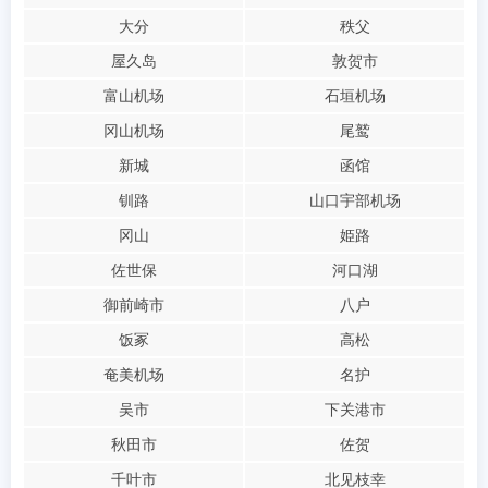
大分
秩父
屋久岛
敦贺市
富山机场
石垣机场
冈山机场
尾鹫
新城
函馆
钏路
山口宇部机场
冈山
姫路
佐世保
河口湖
御前崎市
八户
饭冢
高松
奄美机场
名护
吴市
下关港市
秋田市
佐贺
千叶市
北见枝幸