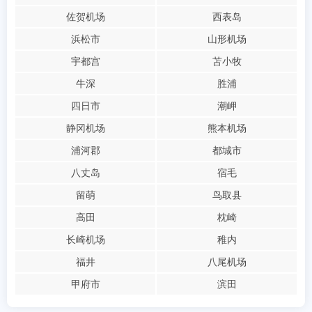
佐贺机场
西表岛
浜松市
山形机场
宇都宫
苫小牧
牛深
胜浦
四日市
潮岬
静冈机场
熊本机场
浦河郡
都城市
八丈岛
宿毛
留萌
鸟取县
高田
枕崎
长崎机场
稚内
福井
八尾机场
甲府市
滨田