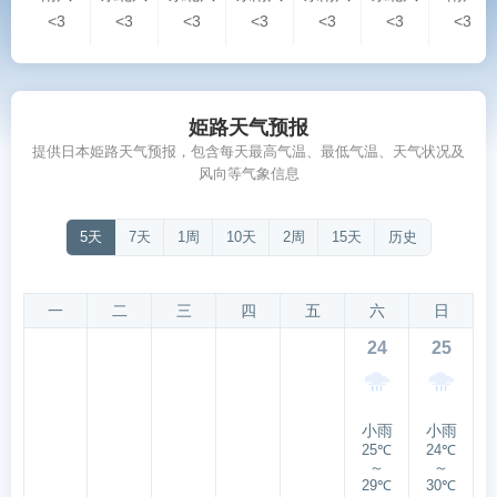
<3
<3
<3
<3
<3
<3
<3
姫路天气预报
提供日本姫路天气预报，包含每天最高气温、最低气温、天气状况及
风向等气象信息
5天
7天
1周
10天
2周
15天
历史
一
二
三
四
五
六
日
24
25
小雨
小雨
25℃
24℃
～
～
29℃
30℃