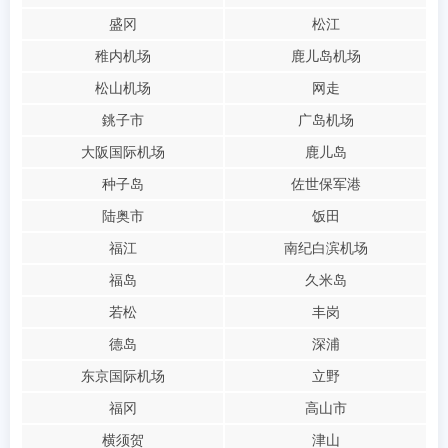
盛冈
松江
稚内机场
鹿儿岛机场
松山机场
网走
銚子市
广岛机场
大阪国际机场
鹿儿岛
种子岛
佐世保军港
陆奥市
饭田
福江
南纪白滨机场
福岛
久米岛
若松
丰岗
德岛
深浦
东京国际机场
立野
福冈
高山市
横须贺
津山