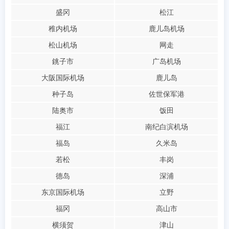
盛冈
松江
稚内机场
鹿儿岛机场
松山机场
网走
銚子市
广岛机场
大阪国际机场
鹿儿岛
种子岛
佐世保军港
陆奥市
饭田
福江
南纪白滨机场
福岛
久米岛
若松
丰岗
德岛
深浦
东京国际机场
立野
福冈
高山市
横须贺
津山