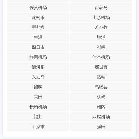
佐贺机场
西表岛
浜松市
山形机场
宇都宫
苫小牧
牛深
胜浦
四日市
潮岬
静冈机场
熊本机场
浦河郡
都城市
八丈岛
宿毛
留萌
鸟取县
高田
枕崎
长崎机场
稚内
福井
八尾机场
甲府市
滨田