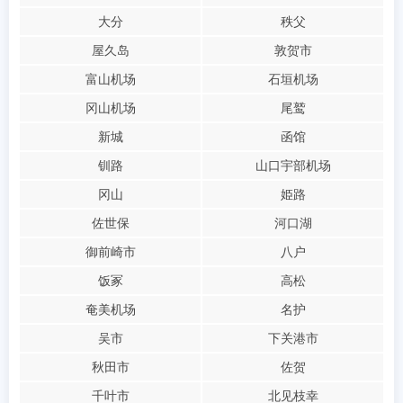
大分
秩父
屋久岛
敦贺市
富山机场
石垣机场
冈山机场
尾鹫
新城
函馆
钏路
山口宇部机场
冈山
姫路
佐世保
河口湖
御前崎市
八户
饭冢
高松
奄美机场
名护
吴市
下关港市
秋田市
佐贺
千叶市
北见枝幸