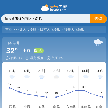
查询
首页
>
亚洲天气预报
>
日本天气预报
>
福井天气预报
日本
福井
32°
小雨
西风 <3
湿度 湿度
气压 Pa
优
15时
18时
21时
00时
03时
06时
09时
西风
北风
东风
南风
东南风
东南风
东南风