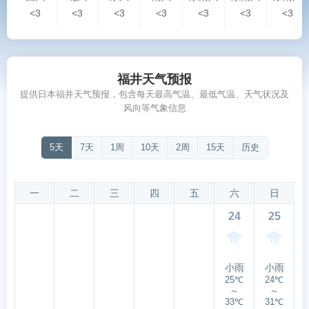
<3
<3
<3
<3
<3
<3
<3
福井天气预报
提供日本福井天气预报，包含每天最高气温、最低气温、天气状况及
风向等气象信息
5天
7天
1周
10天
2周
15天
历史
一
二
三
四
五
六
日
24
25
小雨
小雨
25℃
24℃
～
～
33℃
31℃