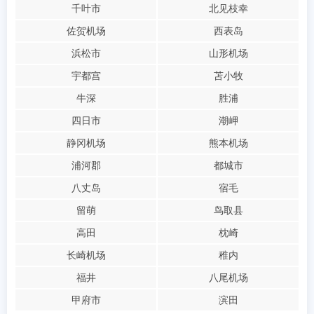
千叶市
北见枝幸
佐贺机场
西表岛
浜松市
山形机场
宇都宫
苫小牧
牛深
胜浦
四日市
潮岬
静冈机场
熊本机场
浦河郡
都城市
八丈岛
宿毛
留萌
鸟取县
高田
枕崎
长崎机场
稚内
福井
八尾机场
甲府市
滨田