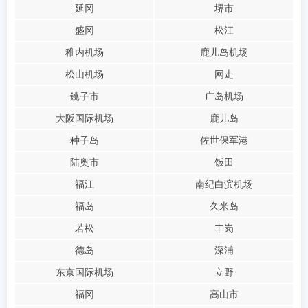
延冈
堺市
盛冈
松江
稚内机场
鹿儿岛机场
松山机场
网走
銚子市
广岛机场
大阪国际机场
鹿儿岛
种子岛
佐世保军港
陆奥市
饭田
福江
南纪白滨机场
福岛
久米岛
若松
丰岗
德岛
深浦
东京国际机场
立野
福冈
高山市