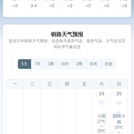
<3
3-4
<3
<3
<3
<3
<3
钏路天气预报
提供日本钏路天气预报，包含每天最高气温、最低气温、天气状况及
风向等气象信息
5天
7天
1周
10天
2周
15天
历史
一
二
三
四
五
六
日
24
25
小雨
阴转小
17℃
雨
～
15℃
25℃
～