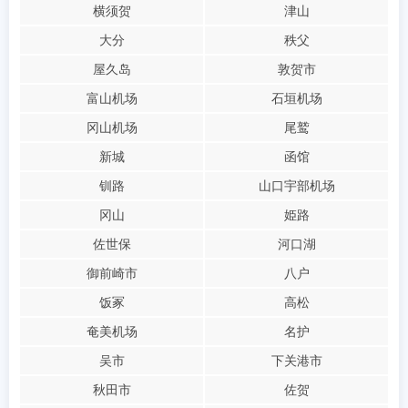
横须贺
津山
大分
秩父
屋久岛
敦贺市
富山机场
石垣机场
冈山机场
尾鹫
新城
函馆
钏路
山口宇部机场
冈山
姫路
佐世保
河口湖
御前崎市
八户
饭冢
高松
奄美机场
名护
吴市
下关港市
秋田市
佐贺