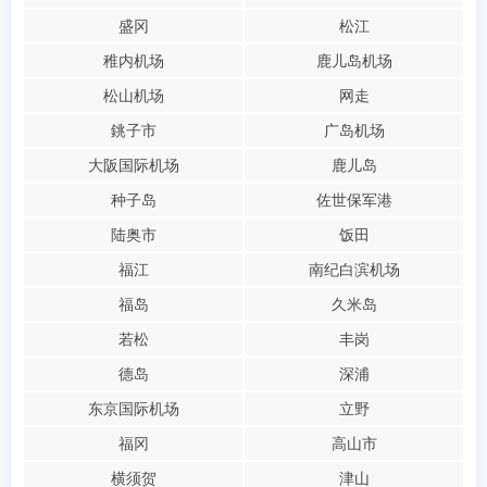
盛冈
松江
稚内机场
鹿儿岛机场
松山机场
网走
銚子市
广岛机场
大阪国际机场
鹿儿岛
种子岛
佐世保军港
陆奥市
饭田
福江
南纪白滨机场
福岛
久米岛
若松
丰岗
德岛
深浦
东京国际机场
立野
福冈
高山市
横须贺
津山