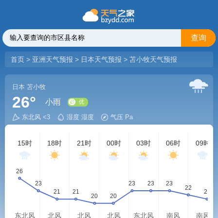
查询
首页
>
亚洲天气预报
>
日本天气预报
>
苫小牧天气预报
日本
苫小牧
26°
小雨
东北风 <3
湿度 湿度
气压 Pa
优
15时
18时
21时
00时
03时
06时
09时
东北风
北风
北风
北风
东北风
南风
南风