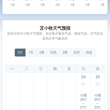
<3
<3
<3
<3
<3
<3
<3
苫小牧天气预报
提供日本苫小牧天气预报，包含每天最高气温、最低气温、天气状况
及风向等气象信息
5天
7天
1周
10天
2周
15天
历史
一
二
三
四
五
六
日
24
25
小雨
小雨
19℃
20℃
～
～
27℃
23℃