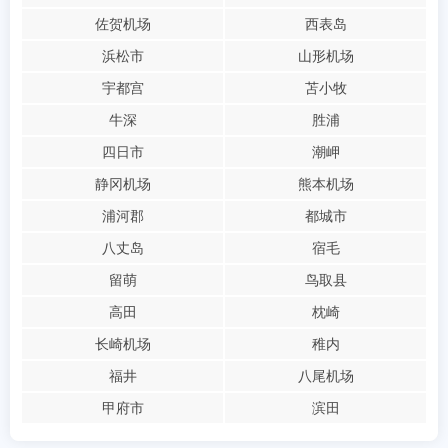
佐贺机场
西表岛
浜松市
山形机场
宇都宫
苫小牧
牛深
胜浦
四日市
潮岬
静冈机场
熊本机场
浦河郡
都城市
八丈岛
宿毛
留萌
鸟取县
高田
枕崎
长崎机场
稚内
福井
八尾机场
甲府市
滨田