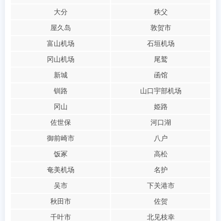
大分
秩父
屋久岛
敦贺市
富山机场
石垣机场
冈山机场
尾鹫
新城
函馆
钏路
山口宇部机场
冈山
姫路
佐世保
河口湖
御前崎市
八户
饭冢
高松
奄美机场
名护
吴市
下关港市
秋田市
佐贺
千叶市
北见枝幸