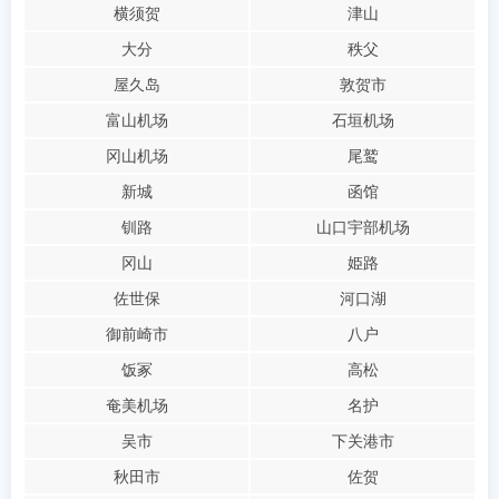
横须贺
津山
大分
秩父
屋久岛
敦贺市
富山机场
石垣机场
冈山机场
尾鹫
新城
函馆
钏路
山口宇部机场
冈山
姫路
佐世保
河口湖
御前崎市
八户
饭冢
高松
奄美机场
名护
吴市
下关港市
秋田市
佐贺