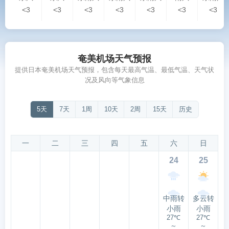
<3
<3
<3
<3
<3
<3
<3
奄美机场天气预报
提供日本奄美机场天气预报，包含每天最高气温、最低气温、天气状
况及风向等气象信息
5天
7天
1周
10天
2周
15天
历史
一
二
三
四
五
六
日
24
25
中雨转
多云转
小雨
小雨
27℃
27℃
～
～