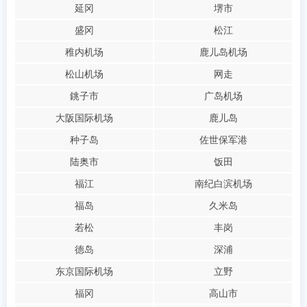
延冈
堺市
盛冈
松江
稚内机场
鹿儿岛机场
松山机场
网走
銚子市
广岛机场
大阪国际机场
鹿儿岛
种子岛
佐世保军港
陆奥市
饭田
福江
南纪白滨机场
福岛
久米岛
若松
丰岗
德岛
深浦
东京国际机场
立野
福冈
高山市