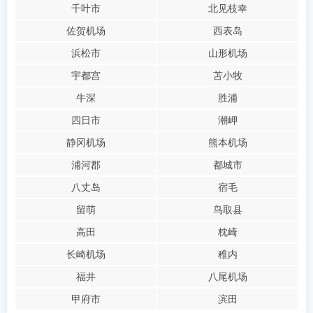
千叶市
北见枝幸
佐贺机场
西表岛
浜松市
山形机场
宇都宫
苫小牧
牛深
胜浦
四日市
潮岬
静冈机场
熊本机场
浦河郡
都城市
八丈岛
宿毛
留萌
鸟取县
高田
枕崎
长崎机场
稚内
福井
八尾机场
甲府市
滨田