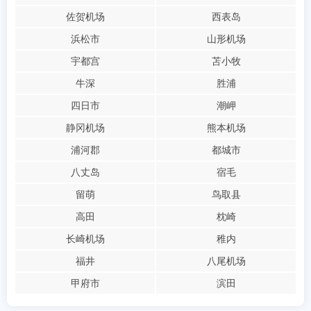
佐贺机场
西表岛
浜松市
山形机场
宇都宫
苫小牧
牛深
胜浦
四日市
潮岬
静冈机场
熊本机场
浦河郡
都城市
八丈岛
宿毛
留萌
鸟取县
高田
枕崎
长崎机场
稚内
福井
八尾机场
甲府市
滨田