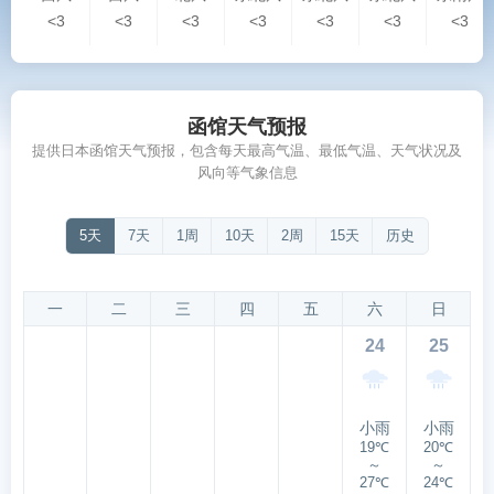
<3
<3
<3
<3
<3
<3
<3
函馆天气预报
提供日本函馆天气预报，包含每天最高气温、最低气温、天气状况及
风向等气象信息
5天
7天
1周
10天
2周
15天
历史
一
二
三
四
五
六
日
24
25
小雨
小雨
19℃
20℃
～
～
27℃
24℃