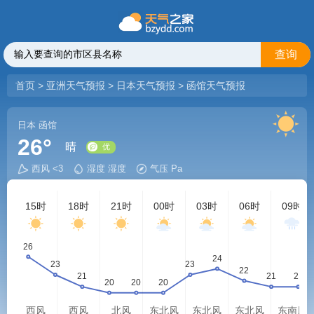
查询
首页
>
亚洲天气预报
>
日本天气预报
>
函馆天气预报
日本
函馆
26°
晴
西风 <3
湿度 湿度
气压 Pa
优
15时
18时
21时
00时
03时
06时
09时
西风
西风
北风
东北风
东北风
东北风
东南风