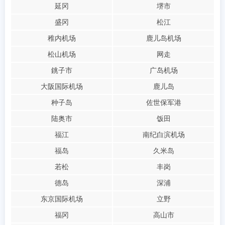
延冈
堺市
盛冈
松江
稚内机场
鹿儿岛机场
松山机场
网走
銚子市
广岛机场
大阪国际机场
鹿儿岛
种子岛
佐世保军港
陆奥市
饭田
福江
南纪白滨机场
福岛
久米岛
若松
丰岗
德岛
深浦
东京国际机场
立野
福冈
高山市