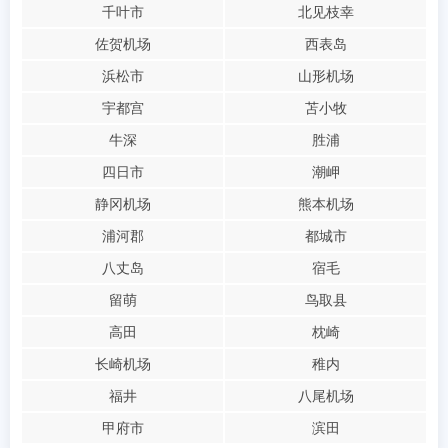
千叶市
北见枝幸
佐贺机场
西表岛
浜松市
山形机场
宇都宫
苫小牧
牛深
胜浦
四日市
潮岬
静冈机场
熊本机场
浦河郡
都城市
八丈岛
宿毛
留萌
鸟取县
高田
枕崎
长崎机场
稚内
福井
八尾机场
甲府市
滨田