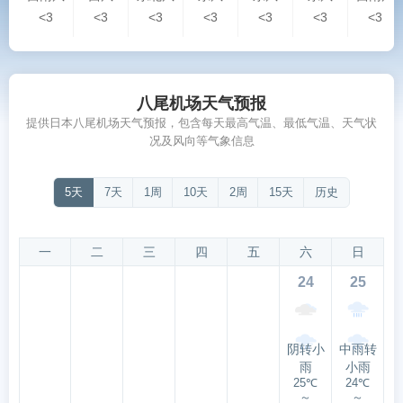
<3
<3
<3
<3
<3
<3
<3
八尾机场天气预报
提供日本八尾机场天气预报，包含每天最高气温、最低气温、天气状
况及风向等气象信息
5天
7天
1周
10天
2周
15天
历史
一
二
三
四
五
六
日
24
25
阴转小
中雨转
雨
小雨
25℃
24℃
～
～