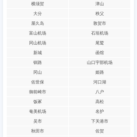
横须贺
津山
大分
秩父
屋久岛
敦贺市
富山机场
石垣机场
冈山机场
尾鹫
新城
函馆
钏路
山口宇部机场
冈山
姫路
佐世保
河口湖
御前崎市
八户
饭冢
高松
奄美机场
名护
吴市
下关港市
秋田市
佐贺