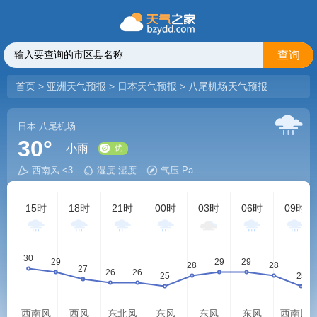
查询
首页
>
亚洲天气预报
>
日本天气预报
>
八尾机场天气预报
日本
八尾机场
30°
小雨
西南风 <3
湿度 湿度
气压 Pa
优
15时
18时
21时
00时
03时
06时
09时
西南风
西风
东北风
东风
东风
东风
西南风