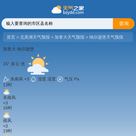
查询
首页
>
北美洲天气预报
>
加拿大天气预报
>
纳尔逊堡天气预报
加拿大
纳尔逊堡
15°
多云
优
东南风 <3
湿度 湿度
气压 Pa
13时
东南风
<3
16时
南风
<3
19时