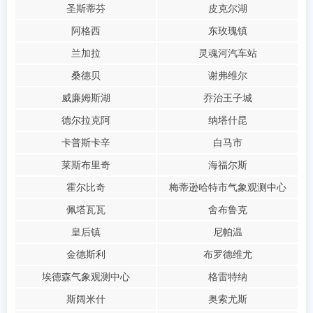
圣斯蒂芬
皮克尔湖
阿格西
东玫瑰镇
兰加拉
灵魂河汽车站
桑德贝
谢弗维尔
威廉姆斯湖
乔治王子城
德尔拉克阿
纳塔什昆
卡普斯卡辛
白马市
莱斯布里奇
海福尔斯
霍尔比奇
梅蒂逊哈特市气象观测中心
佩塔瓦瓦
舍布鲁克
皇后镇
尼帕温
金德斯利
布罗德维尤
埃德森气象观测中心
格雷特纳
斯阔米什
奥索尤斯