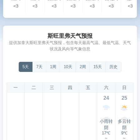
<3
<3
<3
<3
<3
<3
<3
斯旺里弗天气预报
提供加拿大斯旺里弗天气预报，包含每天最高气温、最低气温、天气
状况及风向等气象信息
5天
7天
1周
10天
2周
15天
历史
一
二
三
四
五
六
日
24
25
小雨转
多云转
阴
阴
17℃
9℃
～
～