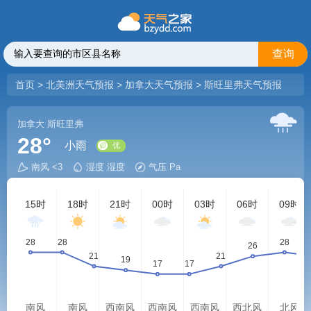
查询
首页
>
北美洲天气预报
>
加拿大天气预报
>
斯旺里弗天气预报
加拿大
斯旺里弗
28°
小雨
南风 <3
湿度 湿度
气压 Pa
优
15时
18时
21时
00时
03时
06时
09时
南风
南风
西南风
西南风
西南风
西北风
北风