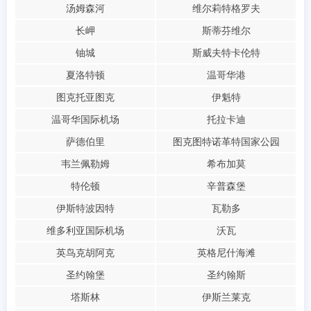
汤姆森河
维尔莉特格罗夫
长岬
斯蒂芬维尔
铀城
斯威夫特卡伦特
夏洛特顿
温哥华港
图克托亚图克
伊魁特
温哥华国际机场
托拉卡迪
萨德伯里
图克图特诺革特国家公园
韦兰佩勒姆
希布加莫
特伦顿
辛普森堡
伊斯特波因特
瓦勒多
维多利亚国际机场
沃瓦
英鸟克胡阿克
英格尼什海滩
圣约翰堡
圣约翰斯
塔斯林
伊斯兰莱克