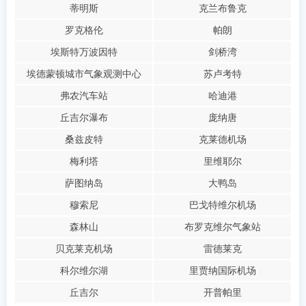
蒂明斯
克兰布鲁克
罗克格伦
帕朗
埃斯特万波因特
剑桥湾
埃德蒙顿城市气象观测中心
苏卢考特
弗农汽车站
哈迪港
丘吉尔瀑布
庞纳唐
桑兹皮特
克莱德机场
梅利塔
里维耶尔
萨图纳岛
大鸭岛
穆索尼
巴戈特维尔机场
森林山
布罗克维尔气象站
贝克莱克机场
雷德莱克
科尔维尔湖
里贾纳国际机场
丘吉尔
开普帕里