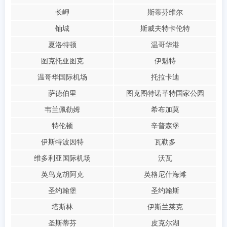
长岬
斯蒂芬维尔
铀城
斯威夫特卡伦特
夏洛特顿
温哥华港
图克托亚图克
伊魁特
温哥华国际机场
托拉卡迪
萨德伯里
图克图特诺革特国家公园
韦兰佩勒姆
希布加莫
特伦顿
辛普森堡
伊斯特波因特
瓦勒多
维多利亚国际机场
沃瓦
英鸟克胡阿克
英格尼什海滩
圣约翰堡
圣约翰斯
塔斯林
伊斯兰莱克
圣斯蒂芬
皮克尔湖