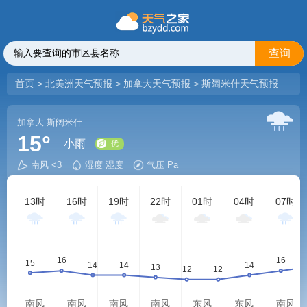
查询
首页
>
北美洲天气预报
>
加拿大天气预报
>
斯阔米什天气预报
加拿大
斯阔米什
15°
小雨
南风 <3
湿度 湿度
气压 Pa
优
13时
16时
19时
22时
01时
04时
07时
南风
南风
南风
南风
东风
东风
南风