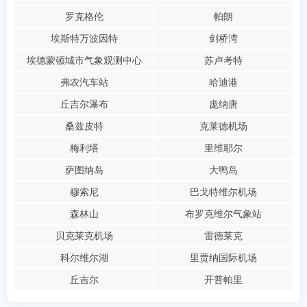
罗克格伦
帕朗
埃斯特万波因特
剑桥湾
埃德蒙顿城市气象观测中心
苏卢考特
弗农汽车站
哈迪港
丘吉尔瀑布
庞纳唐
桑兹皮特
克莱德机场
梅利塔
里维耶尔
萨图纳岛
大鸭岛
穆索尼
巴戈特维尔机场
森林山
布罗克维尔气象站
贝克莱克机场
雷德莱克
科尔维尔湖
里贾纳国际机场
丘吉尔
开普帕里