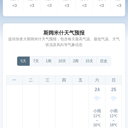
<3
<3
<3
<3
<3
<3
<3
斯阔米什天气预报
提供加拿大斯阔米什天气预报，包含每天最高气温、最低气温、天气
状况及风向等气象信息
5天
7天
1周
10天
2周
15天
历史
一
二
三
四
五
六
日
24
25
小雨
小雨
11℃
11℃
～
～
16℃
18℃