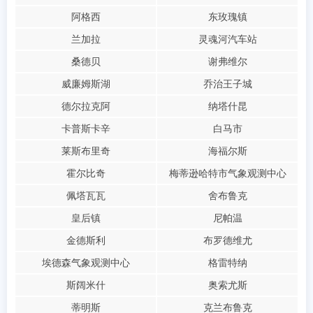
阿格西
东玫瑰镇
兰加拉
灵魂河汽车站
桑德贝
谢弗维尔
威廉姆斯湖
乔治王子城
德尔拉克阿
纳塔什昆
卡普斯卡辛
白马市
莱斯布里奇
海福尔斯
霍尔比奇
梅蒂逊哈特市气象观测中心
佩塔瓦瓦
舍布鲁克
皇后镇
尼帕温
金德斯利
布罗德维尤
埃德森气象观测中心
格雷特纳
斯阔米什
奥索尤斯
蒂明斯
克兰布鲁克