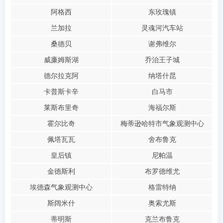
阿格西
东玫瑰镇
兰加拉
灵魂河汽车站
桑德贝
谢弗维尔
威廉姆斯湖
乔治王子城
德尔拉克阿
纳塔什昆
卡普斯卡辛
白马市
莱斯布里奇
海福尔斯
霍尔比奇
梅蒂逊哈特市气象观测中心
佩塔瓦瓦
舍布鲁克
皇后镇
尼帕温
金德斯利
布罗德维尤
埃德森气象观测中心
格雷特纳
斯阔米什
奥索尤斯
蒂明斯
克兰布鲁克