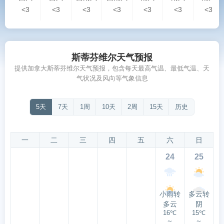
<3
<3
<3
<3
<3
<3
<3
斯蒂芬维尔天气预报
提供加拿大斯蒂芬维尔天气预报，包含每天最高气温、最低气温、天
气状况及风向等气象信息
5天
7天
1周
10天
2周
15天
历史
一
二
三
四
五
六
日
24
25
小雨转
多云转
多云
阴
16℃
15℃
～
～