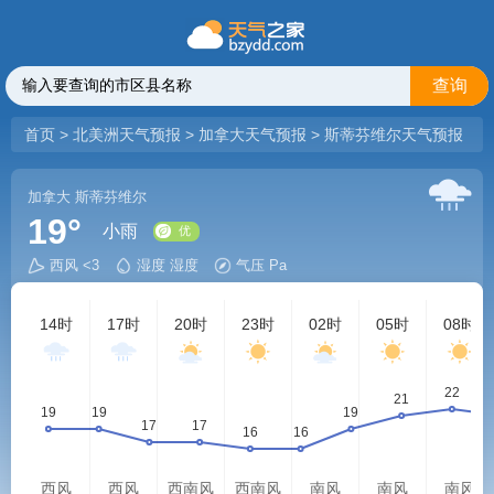
查询
首页
>
北美洲天气预报
>
加拿大天气预报
>
斯蒂芬维尔天气预报
加拿大
斯蒂芬维尔
19°
小雨
西风 <3
湿度 湿度
气压 Pa
优
14时
17时
20时
23时
02时
05时
08时
西风
西风
西南风
西南风
南风
南风
南风