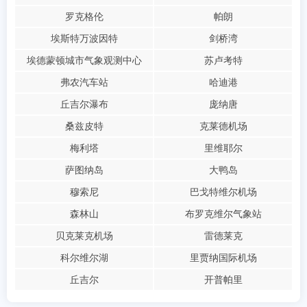
罗克格伦
帕朗
埃斯特万波因特
剑桥湾
埃德蒙顿城市气象观测中心
苏卢考特
弗农汽车站
哈迪港
丘吉尔瀑布
庞纳唐
桑兹皮特
克莱德机场
梅利塔
里维耶尔
萨图纳岛
大鸭岛
穆索尼
巴戈特维尔机场
森林山
布罗克维尔气象站
贝克莱克机场
雷德莱克
科尔维尔湖
里贾纳国际机场
丘吉尔
开普帕里