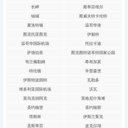
长岬
斯蒂芬维尔
铀城
斯威夫特卡伦特
夏洛特顿
温哥华港
图克托亚图克
伊魁特
温哥华国际机场
托拉卡迪
萨德伯里
图克图特诺革特国家公园
韦兰佩勒姆
希布加莫
特伦顿
辛普森堡
伊斯特波因特
瓦勒多
维多利亚国际机场
沃瓦
英鸟克胡阿克
英格尼什海滩
圣约翰堡
圣约翰斯
塔斯林
伊斯兰莱克
圣斯蒂芬
皮克尔湖