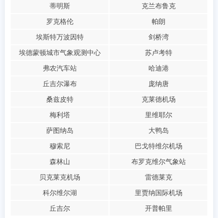
蒂明斯
克兰布鲁克
罗克格伦
帕朗
埃斯特万波因特
剑桥湾
埃德蒙顿城市气象观测中心
苏卢考特
弗农汽车站
哈迪港
丘吉尔瀑布
庞纳唐
桑兹皮特
克莱德机场
梅利塔
里维耶尔
萨图纳岛
大鸭岛
穆索尼
巴戈特维尔机场
森林山
布罗克维尔气象站
贝克莱克机场
雷德莱克
科尔维尔湖
里贾纳国际机场
丘吉尔
开普帕里