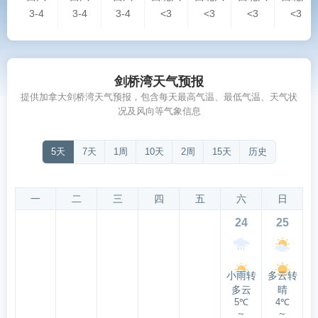
3-4
3-4
3-4
<3
<3
<3
<3
剑桥湾天气预报
提供加拿大剑桥湾天气预报，包含每天最高气温、最低气温、天气状
况及风向等气象信息
5天
7天
1周
10天
2周
15天
历史
一
二
三
四
五
六
日
24
25
小雨转
多云转
多云
晴
5℃
4℃
～
～