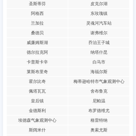
圣斯蒂芬
皮克尔湖
阿格西
东玫瑰镇
兰加拉
灵魂河汽车站
桑德贝
谢弗维尔
威廉姆斯湖
乔治王子城
德尔拉克阿
纳塔什昆
卡普斯卡辛
白马市
莱斯布里奇
海福尔斯
霍尔比奇
梅蒂逊哈特市气象观测中心
佩塔瓦瓦
舍布鲁克
皇后镇
尼帕温
金德斯利
布罗德维尤
埃德森气象观测中心
格雷特纳
斯阔米什
奥索尤斯