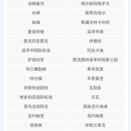
汤姆森河
维尔莉特格罗夫
长岬
斯蒂芬维尔
铀城
斯威夫特卡伦特
夏洛特顿
温哥华港
图克托亚图克
伊魁特
温哥华国际机场
托拉卡迪
萨德伯里
图克图特诺革特国家公园
韦兰佩勒姆
希布加莫
特伦顿
辛普森堡
伊斯特波因特
瓦勒多
维多利亚国际机场
沃瓦
英鸟克胡阿克
英格尼什海滩
圣约翰堡
圣约翰斯
塔斯林
伊斯兰莱克