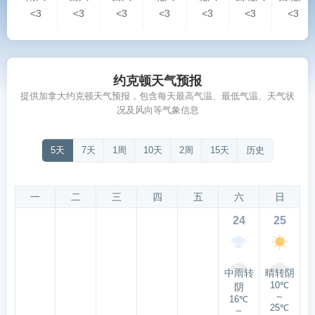
<3
<3
<3
<3
<3
<3
<3
约克顿天气预报
提供加拿大约克顿天气预报，包含每天最高气温、最低气温、天气状
况及风向等气象信息
5天
7天
1周
10天
2周
15天
历史
一
二
三
四
五
六
日
24
25
中雨转
晴转阴
10℃
阴
～
16℃
25℃
～