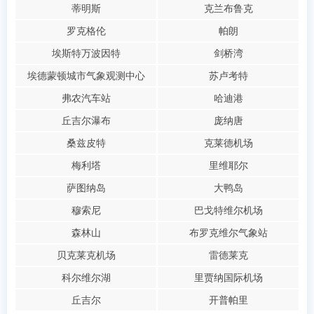
蒂明斯
克兰布鲁克
罗克格伦
帕朗
埃斯特万波因特
剑桥湾
埃德蒙顿城市气象观测中心
苏卢考特
弗农汽车站
哈迪港
丘吉尔瀑布
庞纳唐
桑兹皮特
克莱德机场
梅利塔
里维耶尔
萨图纳岛
大鸭岛
穆索尼
巴戈特维尔机场
森林山
布罗克维尔气象站
贝克莱克机场
雷德莱克
科尔维尔湖
里贾纳国际机场
丘吉尔
开普帕里