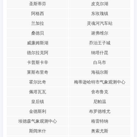
圣斯蒂芬
皮克尔湖
阿格西
东玫瑰镇
兰加拉
灵魂河汽车站
桑德贝
谢弗维尔
威廉姆斯湖
乔治王子城
德尔拉克阿
纳塔什昆
卡普斯卡辛
白马市
莱斯布里奇
海福尔斯
霍尔比奇
梅蒂逊哈特市气象观测中心
佩塔瓦瓦
舍布鲁克
皇后镇
尼帕温
金德斯利
布罗德维尤
埃德森气象观测中心
格雷特纳
斯阔米什
奥索尤斯