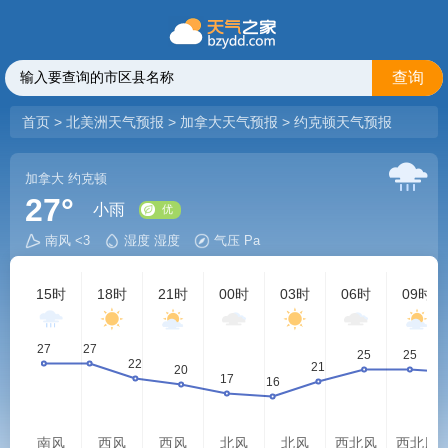
查询
首页
>
北美洲天气预报
>
加拿大天气预报
>
约克顿天气预报
加拿大
约克顿
27°
小雨
南风 <3
湿度 湿度
气压 Pa
优
15时
18时
21时
00时
03时
06时
09时
南风
西风
西风
北风
北风
西北风
西北风