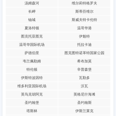
汤姆森河
维尔莉特格罗夫
长岬
斯蒂芬维尔
铀城
斯威夫特卡伦特
夏洛特顿
温哥华港
图克托亚图克
伊魁特
温哥华国际机场
托拉卡迪
萨德伯里
图克图特诺革特国家公园
韦兰佩勒姆
希布加莫
特伦顿
辛普森堡
伊斯特波因特
瓦勒多
维多利亚国际机场
沃瓦
英鸟克胡阿克
英格尼什海滩
圣约翰堡
圣约翰斯
塔斯林
伊斯兰莱克