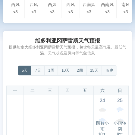
西风
西风
西风
西风
西南风
西南风
南风
<3
<3
<3
<3
<3
<3
<3
维多利亚冈萨雷斯天气预报
提供加拿大维多利亚冈萨雷斯天气预报，包含每天最高气温、最低气
温、天气状况及风向等气象信息
5天
7天
1周
10天
2周
15天
历史
一
二
三
四
五
六
日
24
25
阴转小
小雨转
雨
阴
10℃
9℃