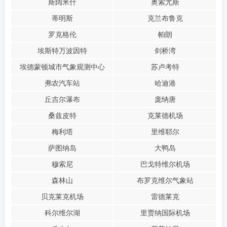
斯阔米什
奥索尤斯
蒂明斯
克兰布鲁克
罗克格伦
帕朗
埃斯特万波因特
剑桥湾
埃德蒙顿城市气象观测中心
苏卢考特
弗农汽车站
哈迪港
丘吉尔瀑布
庞纳唐
桑兹皮特
克莱德机场
梅利塔
里维耶尔
萨图纳岛
大鸭岛
穆索尼
巴戈特维尔机场
森林山
布罗克维尔气象站
贝克莱克机场
雷德莱克
科尔维尔湖
里贾纳国际机场