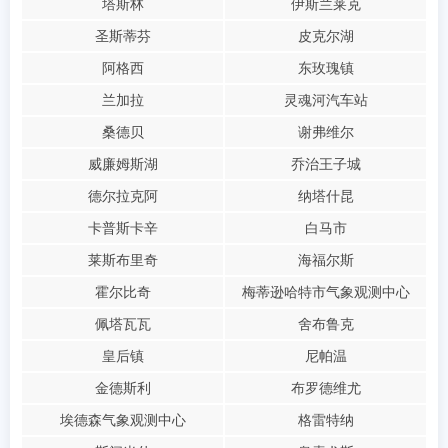
塔斯林
伊斯兰莱克
圣斯蒂芬
皮克尔湖
阿格西
东玫瑰镇
兰加拉
灵魂河汽车站
桑德贝
谢弗维尔
威廉姆斯湖
乔治王子城
德尔拉克阿
纳塔什昆
卡普斯卡辛
白马市
莱斯布里奇
海福尔斯
霍尔比奇
梅蒂逊哈特市气象观测中心
佩塔瓦瓦
舍布鲁克
皇后镇
尼帕温
金德斯利
布罗德维尤
埃德森气象观测中心
格雷特纳