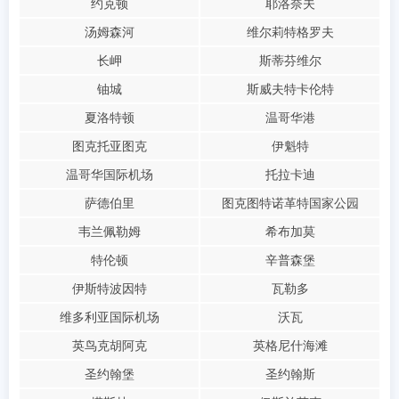
约克顿
耶洛奈夫
汤姆森河
维尔莉特格罗夫
长岬
斯蒂芬维尔
铀城
斯威夫特卡伦特
夏洛特顿
温哥华港
图克托亚图克
伊魁特
温哥华国际机场
托拉卡迪
萨德伯里
图克图特诺革特国家公园
韦兰佩勒姆
希布加莫
特伦顿
辛普森堡
伊斯特波因特
瓦勒多
维多利亚国际机场
沃瓦
英鸟克胡阿克
英格尼什海滩
圣约翰堡
圣约翰斯