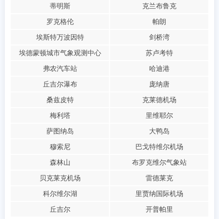
蒂明斯
克兰布鲁克
罗克格伦
帕朗
埃斯特万波因特
剑桥湾
埃德蒙顿城市气象观测中心
苏卢考特
弗农汽车站
哈迪港
丘吉尔瀑布
庞纳唐
桑兹皮特
克莱德机场
梅利塔
里维耶尔
萨图纳岛
大鸭岛
穆索尼
巴戈特维尔机场
森林山
布罗克维尔气象站
贝克莱克机场
雷德莱克
科尔维尔湖
里贾纳国际机场
丘吉尔
开普帕里