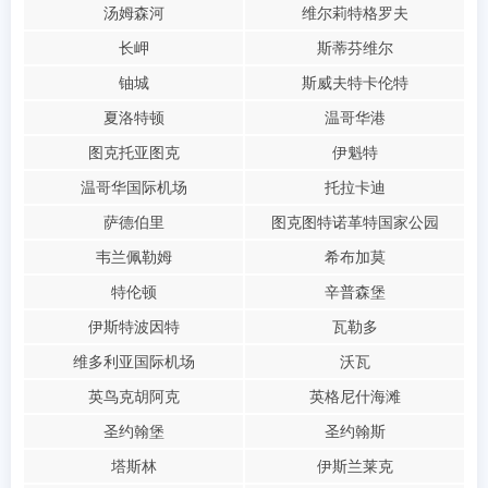
汤姆森河
维尔莉特格罗夫
长岬
斯蒂芬维尔
铀城
斯威夫特卡伦特
夏洛特顿
温哥华港
图克托亚图克
伊魁特
温哥华国际机场
托拉卡迪
萨德伯里
图克图特诺革特国家公园
韦兰佩勒姆
希布加莫
特伦顿
辛普森堡
伊斯特波因特
瓦勒多
维多利亚国际机场
沃瓦
英鸟克胡阿克
英格尼什海滩
圣约翰堡
圣约翰斯
塔斯林
伊斯兰莱克