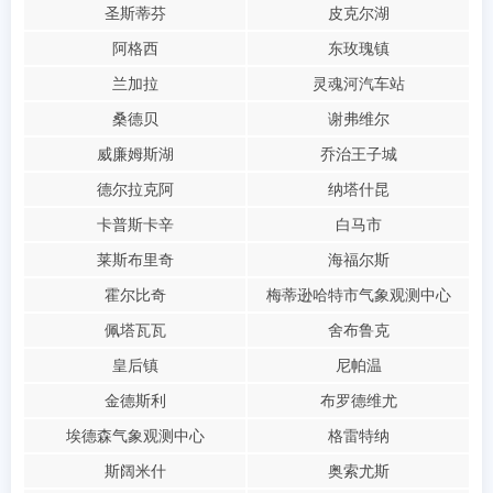
圣斯蒂芬
皮克尔湖
阿格西
东玫瑰镇
兰加拉
灵魂河汽车站
桑德贝
谢弗维尔
威廉姆斯湖
乔治王子城
德尔拉克阿
纳塔什昆
卡普斯卡辛
白马市
莱斯布里奇
海福尔斯
霍尔比奇
梅蒂逊哈特市气象观测中心
佩塔瓦瓦
舍布鲁克
皇后镇
尼帕温
金德斯利
布罗德维尤
埃德森气象观测中心
格雷特纳
斯阔米什
奥索尤斯