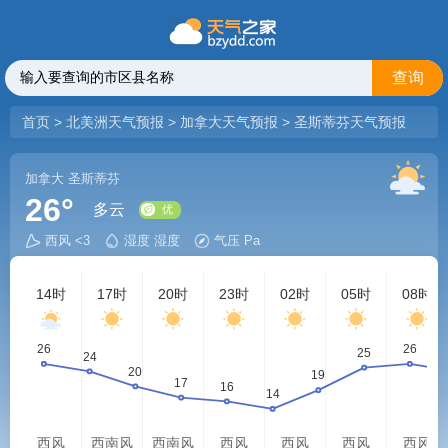
查询
首页
>
北美洲天气预报
>
加拿大天气预报
>
圣斯蒂芬天气预报
加拿大
圣斯蒂芬
26°
多云
西风 <3
湿度 湿度
气压 Pa
优
14时
17时
20时
23时
02时
05时
08时
西风
西南风
西南风
西风
西风
西风
西风