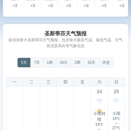
<3
<3
<3
<3
<3
<3
<3
圣斯蒂芬天气预报
提供加拿大圣斯蒂芬天气预报，包含每天最高气温、最低气温、天气
状况及风向等气象信息
5天
7天
1周
10天
2周
15天
历史
一
二
三
四
五
六
日
24
25
小雨转
小雨
14℃
晴
～
14℃
27℃
～