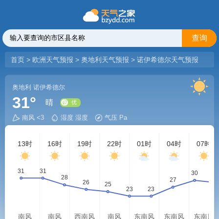
查询
首页
>
欧洲天气预报
>
奥地利天气预报
>
诺伊希德尔天气预报
奥地利
诺伊希德尔
31°
晴
南风 <3
湿度 湿度
气压 Pa
优
13时
16时
19时
22时
01时
04时
07时
南风
南风
西南风
南风
东南风
东南风
东南风