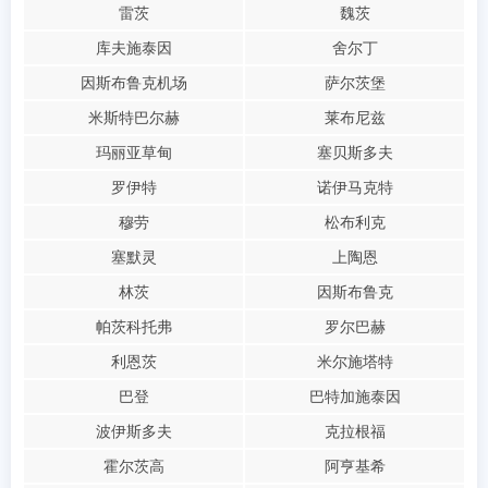
雷茨
魏茨
库夫施泰因
舍尔丁
因斯布鲁克机场
萨尔茨堡
米斯特巴尔赫
莱布尼兹
玛丽亚草甸
塞贝斯多夫
罗伊特
诺伊马克特
穆劳
松布利克
塞默灵
上陶恩
林茨
因斯布鲁克
帕茨科托弗
罗尔巴赫
利恩茨
米尔施塔特
巴登
巴特加施泰因
波伊斯多夫
克拉根福
霍尔茨高
阿亨基希