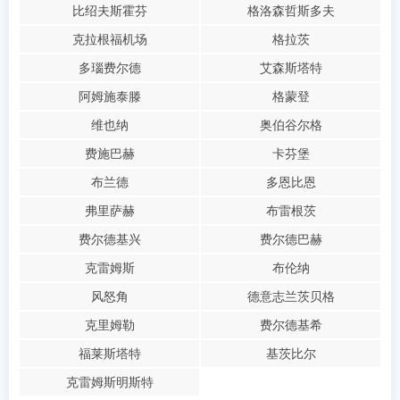
比绍夫斯霍芬
格洛森哲斯多夫
克拉根福机场
格拉茨
多瑙费尔德
艾森斯塔特
阿姆施泰滕
格蒙登
维也纳
奥伯谷尔格
费施巴赫
卡芬堡
布兰德
多恩比恩
弗里萨赫
布雷根茨
费尔德基兴
费尔德巴赫
克雷姆斯
布伦纳
风怒角
德意志兰茨贝格
克里姆勒
费尔德基希
福莱斯塔特
基茨比尔
克雷姆斯明斯特