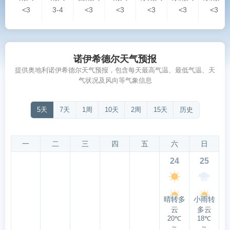
<3
3-4
<3
<3
<3
<3
<3
诺伊希德尔天气预报
提供奥地利诺伊希德尔天气预报，包含每天最高气温、最低气温、天
气状况及风向等气象信息
5天
7天
1周
10天
2周
15天
历史
一
二
三
四
五
六
日
24
25
晴转多
小雨转
云
多云
20℃
18℃
～
～