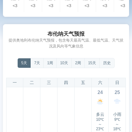
<3
<3
<3
<3
<3
<3
<3
布伦纳天气预报
提供奥地利布伦纳天气预报，包含每天最高气温、最低气温、天气状
况及风向等气象信息
5天
7天
1周
10天
2周
15天
历史
一
二
三
四
五
六
日
24
25
多云
小雨
10℃
9℃
～
～
23℃
18℃