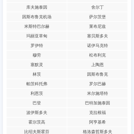
库夫施泰因
舍尔丁
因斯布鲁克机场
萨尔茨堡
米斯特巴尔赫
莱布尼兹
玛丽亚草甸
塞贝斯多夫
罗伊特
诺伊马克特
穆劳
松布利克
塞默灵
上陶恩
林茨
因斯布鲁克
帕茨科托弗
罗尔巴赫
利恩茨
米尔施塔特
巴登
巴特加施泰因
波伊斯多夫
克拉根福
霍尔茨高
阿亨基希
比绍夫斯霍芬
格洛森哲斯多夫