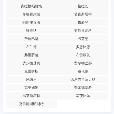
克拉根福机场
格拉茨
多瑙费尔德
艾森斯塔特
阿姆施泰滕
格蒙登
维也纳
奥伯谷尔格
费施巴赫
卡芬堡
布兰德
多恩比恩
弗里萨赫
布雷根茨
费尔德基兴
费尔德巴赫
克雷姆斯
布伦纳
风怒角
德意志兰茨贝格
克里姆勒
费尔德基希
福莱斯塔特
基茨比尔
克雷姆斯明斯特