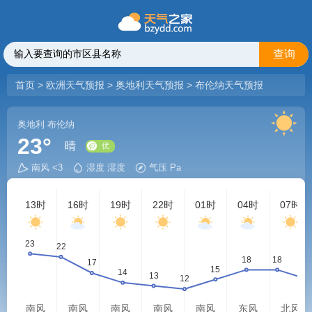
查询
首页
>
欧洲天气预报
>
奥地利天气预报
>
布伦纳天气预报
奥地利
布伦纳
23°
晴
南风 <3
湿度 湿度
气压 Pa
优
13时
16时
19时
22时
01时
04时
07时
南风
南风
南风
南风
南风
东风
北风