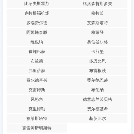
比绍夫斯霍芬
格洛森哲斯多夫
克拉根福机场
格拉茨
多瑙费尔德
艾森斯塔特
阿姆施泰滕
格蒙登
维也纳
奥伯谷尔格
费施巴赫
卡芬堡
布兰德
多恩比恩
弗里萨赫
布雷根茨
费尔德基兴
费尔德巴赫
克雷姆斯
布伦纳
风怒角
德意志兰茨贝格
克里姆勒
费尔德基希
福莱斯塔特
基茨比尔
克雷姆斯明斯特