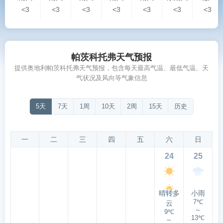
<3
<3
<3
<3
<3
<3
<3
帕茨科托弗天气预报
提供奥地利帕茨科托弗天气预报，包含每天最高气温、最低气温、天
气状况及风向等气象信息
5天
7天
1周
10天
2周
15天
历史
一
二
三
四
五
六
日
24
25
晴转多
小雨
7℃
云
～
9℃
13℃
～