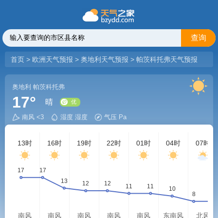
查询
首页
>
欧洲天气预报
>
奥地利天气预报
>
帕茨科托弗天气预报
奥地利
帕茨科托弗
17°
晴
南风 <3
湿度 湿度
气压 Pa
优
13时
16时
19时
22时
01时
04时
07时
南风
南风
南风
南风
南风
东南风
北风