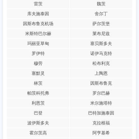
雷茨
魏茨
库夫施泰因
舍尔丁
因斯布鲁克机场
萨尔茨堡
米斯特巴尔赫
莱布尼兹
玛丽亚草甸
塞贝斯多夫
罗伊特
诺伊马克特
穆劳
松布利克
塞默灵
上陶恩
林茨
因斯布鲁克
帕茨科托弗
罗尔巴赫
利恩茨
米尔施塔特
巴登
巴特加施泰因
波伊斯多夫
克拉根福
霍尔茨高
阿亨基希