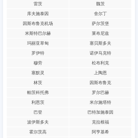
雷茨
魏茨
库夫施泰因
舍尔丁
因斯布鲁克机场
萨尔茨堡
米斯特巴尔赫
莱布尼兹
玛丽亚草甸
塞贝斯多夫
罗伊特
诺伊马克特
穆劳
松布利克
塞默灵
上陶恩
林茨
因斯布鲁克
帕茨科托弗
罗尔巴赫
利恩茨
米尔施塔特
巴登
巴特加施泰因
波伊斯多夫
克拉根福
霍尔茨高
阿亨基希