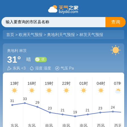
查询
首页
>
欧洲天气预报
>
奥地利天气预报
>
林茨天气预报
奥地利
林茨
31°
晴
东风 <3
湿度 湿度
气压 Pa
优
13时
16时
19时
22时
01时
04时
07时
东风
东风
南风
南风
南风
西风
西风