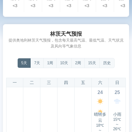
<3
<3
<3
<3
<3
<3
<3
林茨天气预报
提供奥地利林茨天气预报，包含每天最高气温、最低气温、天气状况
及风向等气象信息
5天
7天
1周
10天
2周
15天
历史
一
二
三
四
五
六
日
24
25
晴转多
小雨
15℃
云
～
18℃
26℃
～