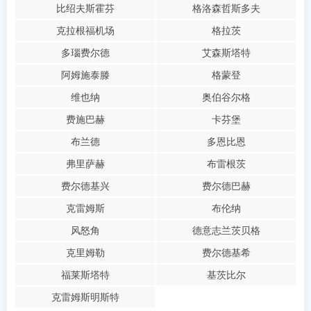
比绍夫斯霍芬
格洛森哲斯多夫
克拉根福机场
格拉茨
多瑙费尔德
艾森斯塔特
阿姆施泰滕
格蒙登
维也纳
奥伯谷尔格
费施巴赫
卡芬堡
布兰德
多恩比恩
弗里萨赫
布雷根茨
费尔德基兴
费尔德巴赫
克雷姆斯
布伦纳
风怒角
德意志兰茨贝格
克里姆勒
费尔德基希
福莱斯塔特
基茨比尔
克雷姆斯明斯特