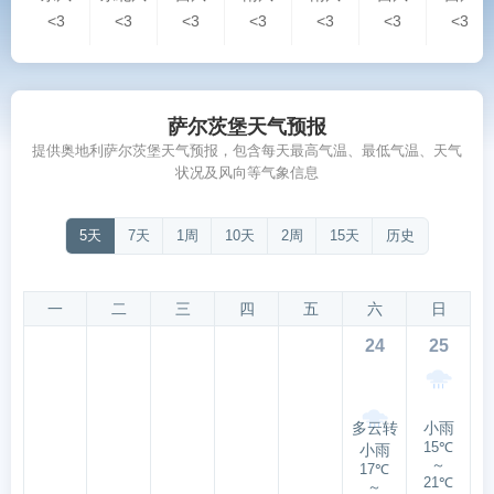
<3
<3
<3
<3
<3
<3
<3
萨尔茨堡天气预报
提供奥地利萨尔茨堡天气预报，包含每天最高气温、最低气温、天气
状况及风向等气象信息
5天
7天
1周
10天
2周
15天
历史
一
二
三
四
五
六
日
24
25
多云转
小雨
15℃
小雨
～
17℃
21℃
～