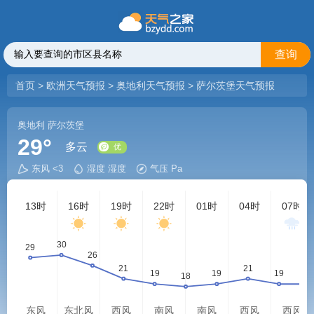
查询
首页
>
欧洲天气预报
>
奥地利天气预报
>
萨尔茨堡天气预报
奥地利
萨尔茨堡
29°
多云
东风 <3
湿度 湿度
气压 Pa
优
13时
16时
19时
22时
01时
04时
07时
东风
东北风
西风
南风
南风
西风
西风