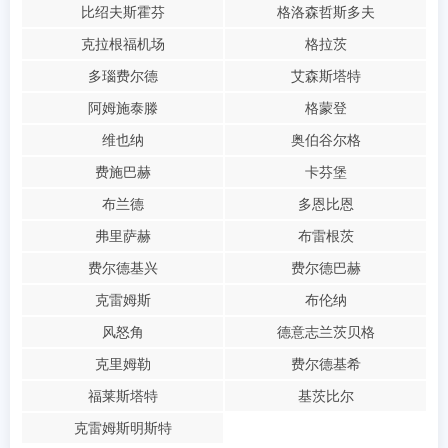
比绍夫斯霍芬
格洛森哲斯多夫
克拉根福机场
格拉茨
多瑙费尔德
艾森斯塔特
阿姆施泰滕
格蒙登
维也纳
奥伯谷尔格
费施巴赫
卡芬堡
布兰德
多恩比恩
弗里萨赫
布雷根茨
费尔德基兴
费尔德巴赫
克雷姆斯
布伦纳
风怒角
德意志兰茨贝格
克里姆勒
费尔德基希
福莱斯塔特
基茨比尔
克雷姆斯明斯特