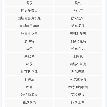
雷茨
魏茨
库夫施泰因
舍尔丁
因斯布鲁克机场
萨尔茨堡
米斯特巴尔赫
莱布尼兹
玛丽亚草甸
塞贝斯多夫
罗伊特
诺伊马克特
穆劳
松布利克
塞默灵
上陶恩
林茨
因斯布鲁克
帕茨科托弗
罗尔巴赫
利恩茨
米尔施塔特
巴登
巴特加施泰因
波伊斯多夫
克拉根福
霍尔茨高
阿亨基希