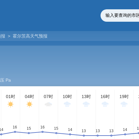
预报
>
霍尔茨高天气预报
压 Pa
01时
04时
07时
10时
13时
16时
19时