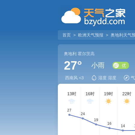
首页
>
欧洲天气预报
>
奥地利天气
奥地利
霍尔茨高
27°
小雨
优
西南风 <3
湿度 湿度
气
13时
16时
19时
22时