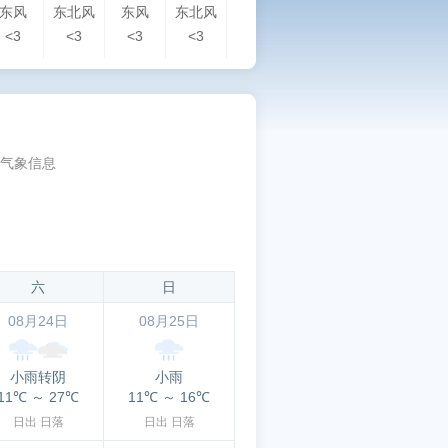
东风
东北风
东风
东北风
北风
北风
北风
北
<3
<3
<3
<3
<3
<3
<3
<3
气象信息
六
日
08月24日
08月25日
小雨转阴
小雨
11℃
～
27℃
11℃
～
16℃
日出
日落
日出
日落