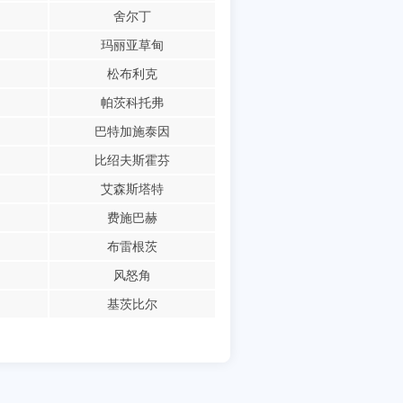
舍尔丁
玛丽亚草甸
松布利克
帕茨科托弗
巴特加施泰因
比绍夫斯霍芬
艾森斯塔特
费施巴赫
布雷根茨
风怒角
基茨比尔