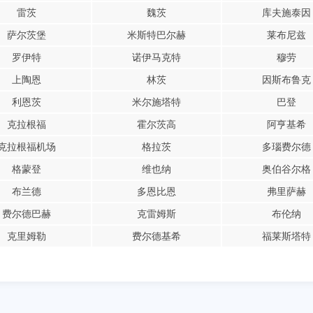
雷茨
魏茨
库夫施泰因
萨尔茨堡
米斯特巴尔赫
莱布尼兹
罗伊特
诺伊马克特
穆劳
上陶恩
林茨
因斯布鲁克
利恩茨
米尔施塔特
巴登
克拉根福
霍尔茨高
阿亨基希
克拉根福机场
格拉茨
多瑙费尔德
格蒙登
维也纳
奥伯谷尔格
布兰德
多恩比恩
弗里萨赫
费尔德巴赫
克雷姆斯
布伦纳
克里姆勒
费尔德基希
福莱斯塔特