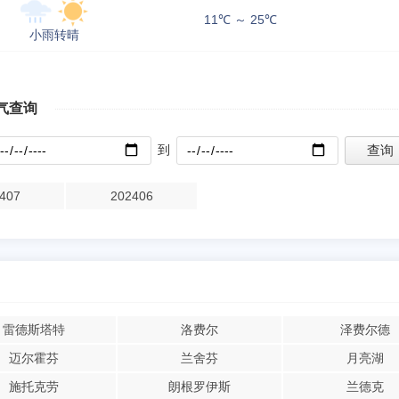
11℃ ～ 25℃
小雨转晴
气查询
到
407
202406
雷德斯塔特
洛费尔
泽费尔德
迈尔霍芬
兰舍芬
月亮湖
施托克劳
朗根罗伊斯
兰德克