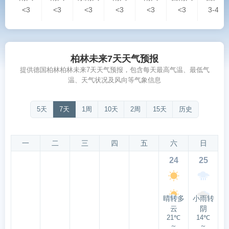
<3
<3
<3
<3
<3
<3
3-4
柏林未来7天天气预报
提供德国柏林柏林未来7天天气预报，包含每天最高气温、最低气
温、天气状况及风向等气象信息
5天
7天
1周
10天
2周
15天
历史
一
二
三
四
五
六
日
24
25
晴转多
小雨转
云
阴
21℃
14℃
～
～