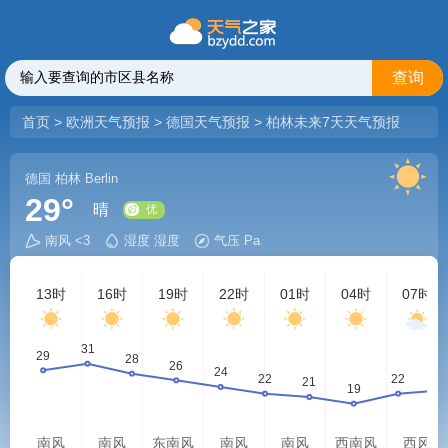
查询
首页
>
欧洲天气预报
>
德国天气预报
>
柏林未来7天天气预报
德国
柏林
Berlin
29°
晴
南风 <3
湿度 湿度
气压 Pa
优
13时
16时
19时
22时
01时
04时
07时
南风
南风
东南风
南风
南风
西南风
西风