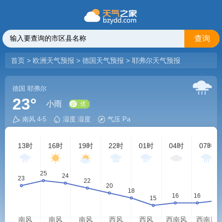
查询
首页
>
欧洲天气预报
>
德国天气预报
>
耶弗尔天气预报
德国
耶弗尔
23°
小雨
南风 4-5
湿度 湿度
气压 Pa
优
13时
16时
19时
22时
01时
04时
07时
南风
南风
南风
西风
西风
西南风
西南风