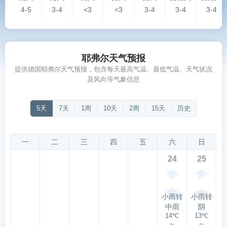
4-5
3-4
<3
<3
3-4
3-4
3-4
耶弗尔天气预报
提供德国耶弗尔天气预报，包含每天最高气温、最低气温、天气状况
及风向等气象信息
5天
7天
1周
10天
2周
15天
历史
一
二
三
四
五
六
日
24
25
小雨转
小雨转
中雨
阴
14℃
13℃
～
～