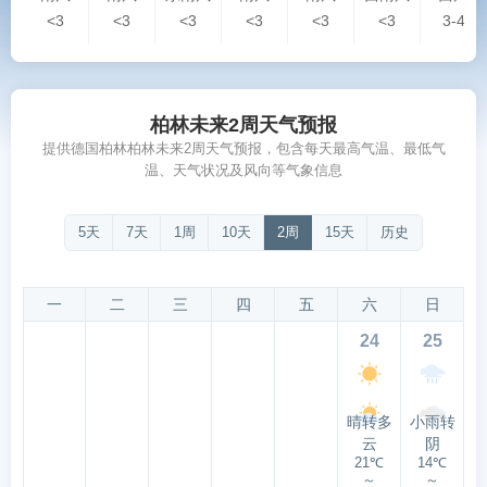
<3
<3
<3
<3
<3
<3
3-4
柏林未来2周天气预报
提供德国柏林柏林未来2周天气预报，包含每天最高气温、最低气
温、天气状况及风向等气象信息
5天
7天
1周
10天
2周
15天
历史
一
二
三
四
五
六
日
24
25
晴转多
小雨转
云
阴
21℃
14℃
～
～