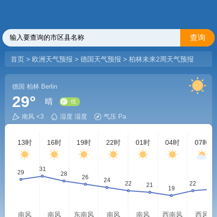
查询
首页
>
欧洲天气预报
>
德国天气预报
>
柏林未来2周天气预报
德国
柏林
Berlin
29°
晴
南风 <3
湿度 湿度
气压 Pa
优
13时
16时
19时
22时
01时
04时
07时
南风
南风
东南风
南风
南风
西南风
西风