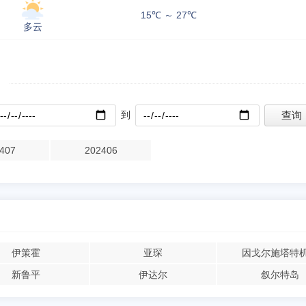
15℃ ～ 27℃
多云
到
407
202406
伊策霍
亚琛
因戈尔施塔特
新鲁平
伊达尔
叙尔特岛