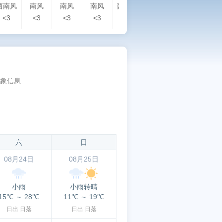
西南风
南风
南风
南风
西南风
西南风
西南风
西南
<3
<3
<3
<3
<3
<3
<3
<3
象信息
六
日
08月24日
08月25日
小雨
小雨转晴
15℃
～
28℃
11℃
～
19℃
日出
日落
日出
日落