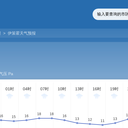
报
>
伊策霍天气预报
气压 Pa
01时
04时
07时
10时
13时
16时
19时