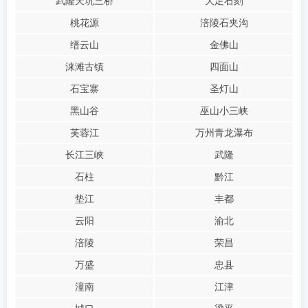
武隆天坑三桥
大足石刻
桃花源
涪陵石夹沟
缙云山
金佛山
涞滩古镇
四面山
石宝寨
圣灯山
黑山谷
巫山小三峡
芙蓉江
万州青龙瀑布
长江三峡
武隆
石柱
黔江
垫江
丰都
云阳
渝北
涪陵
荣昌
万盛
忠县
潼南
江津