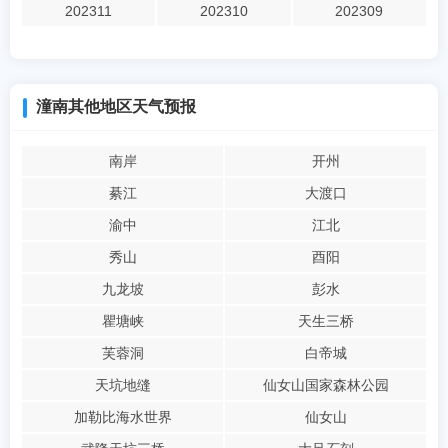
202311
202310
202309
潼南其他地区天气预报
南岸
开州
綦江
大渡口
渝中
江北
秀山
酉阳
九龙坡
彭水
瞿塘峡
天生三桥
芙蓉洞
白帝城
天坑地缝
仙女山国家森林公园
加勒比海水世界
仙女山