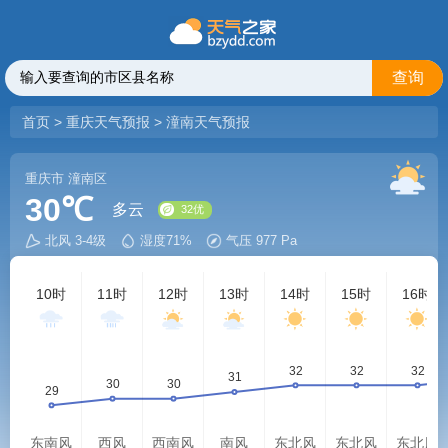
查询
首页
>
重庆天气预报
>
潼南天气预报
重庆市
潼南区
30℃
多云
北风 3-4级
湿度71%
气压 977 Pa
32优
10时
11时
12时
13时
14时
15时
16时
东南风
西风
西南风
南风
东北风
东北风
东北风