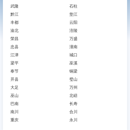
武隆
石柱
黔江
垫江
丰都
云阳
渝北
涪陵
荣昌
万盛
忠县
潼南
江津
城口
梁平
巫溪
奉节
铜梁
开县
璧山
大足
万州
巫山
北碚
巴南
长寿
南川
合川
重庆
永川