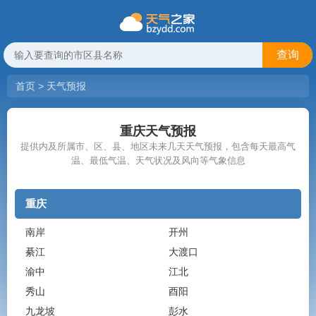
查询
首页
>
天气预报
重庆天气预报
提供内及所属市、区、县、地区未来几天天气预报，包含每天最高气
温、最低气温、天气状况及风向等气象信息
重庆
南岸
开州
綦江
大渡口
渝中
江北
秀山
酉阳
九龙坡
彭水