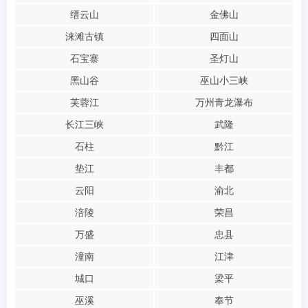
缙云山
金佛山
涞滩古镇
四面山
石宝寨
圣灯山
黑山谷
巫山小三峡
芙蓉江
万州青龙瀑布
长江三峡
武隆
石柱
黔江
垫江
丰都
云阳
渝北
涪陵
荣昌
万盛
忠县
潼南
江津
城口
梁平
巫溪
奉节