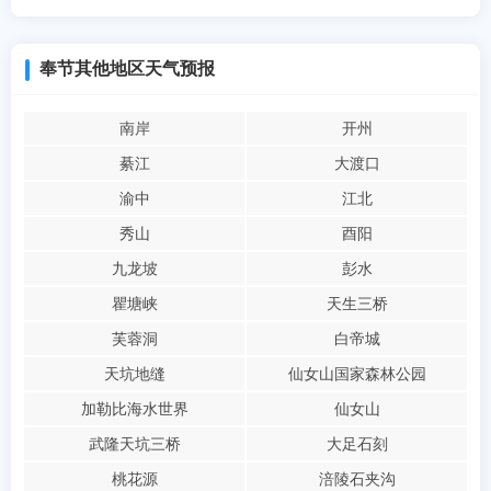
奉节其他地区天气预报
南岸
开州
綦江
大渡口
渝中
江北
秀山
酉阳
九龙坡
彭水
瞿塘峡
天生三桥
芙蓉洞
白帝城
天坑地缝
仙女山国家森林公园
加勒比海水世界
仙女山
武隆天坑三桥
大足石刻
桃花源
涪陵石夹沟