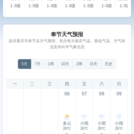
1-3级
1-3级
1-3级
1-3级
1-3级
1-3级
1-3级
奉节天气预报
提供重庆市奉节县天气预报，包含每天最高气温、最低气温、天气状
况及风向等气象信息
5天
7天
1周
10天
2周
15天
历史
一
二
三
四
五
六
日
06
07
08
09
多云
小雨
小雨
小雨
26℃
26℃
26℃
26℃
～
～
～
～