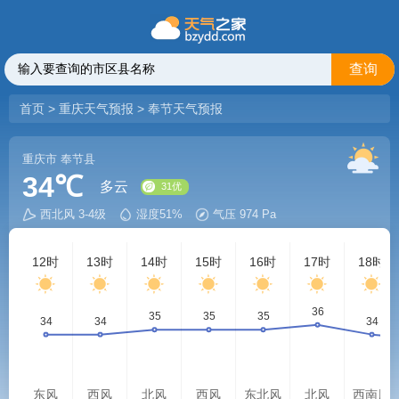
查询
首页
>
重庆天气预报
>
奉节天气预报
重庆市
奉节县
34℃
多云
西北风 3-4级
湿度51%
气压 974 Pa
31优
12时
13时
14时
15时
16时
17时
18时
东风
西风
北风
西风
东北风
北风
西南风