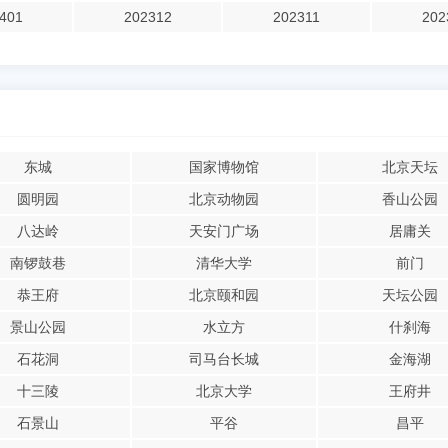
401
202312
202311
202
东城
国家博物馆
北京天坛
圆明园
北京动物园
香山公园
八达岭
天安门广场
居庸关
南锣鼓巷
清华大学
前门
恭王府
北京颐和园
天坛公园
景山公园
水立方
什刹海
石花洞
司马台长城
金海湖
十三陵
北京大学
王府井
石景山
平谷
昌平