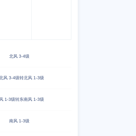
北风 3-4级
北风 3-4级转北风 1-3级
风 1-3级转东南风 1-3级
南风 1-3级