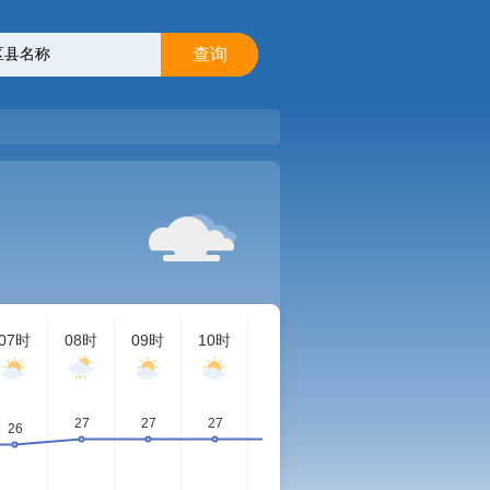
查询
07时
08时
09时
10时
11时
12时
13时
14