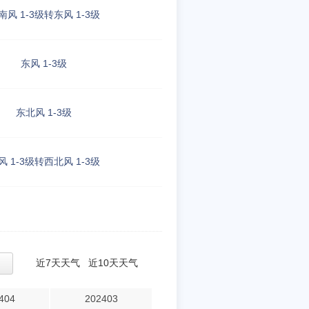
南风 1-3级转东风 1-3级
东风 1-3级
东北风 1-3级
风 1-3级转西北风 1-3级
近7天天气
近10天天气
404
202403