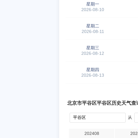
星期一
2026-08-10
星期二
2026-08-11
星期三
2026-08-12
星期四
2026-08-13
北京市平谷区平谷区历史天气查
从
202408
202