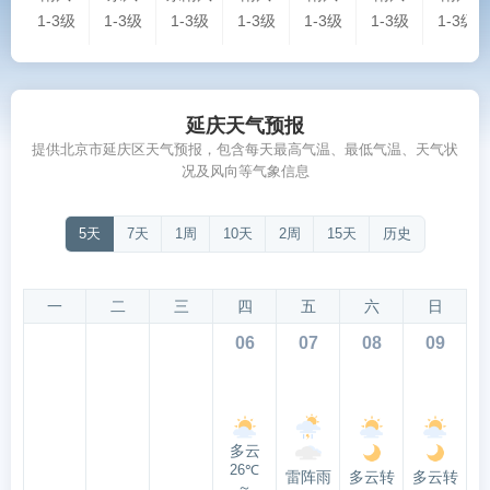
1-3级
1-3级
1-3级
1-3级
1-3级
1-3级
1-3级
延庆天气预报
提供北京市延庆区天气预报，包含每天最高气温、最低气温、天气状
况及风向等气象信息
5天
7天
1周
10天
2周
15天
历史
一
二
三
四
五
六
日
06
07
08
09
多云
26℃
雷阵雨
多云转
多云转
～