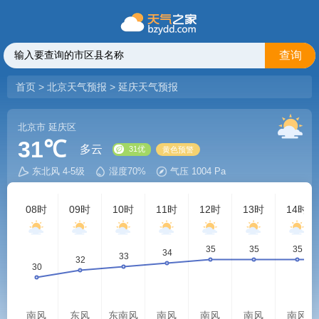
查询
首页
>
北京天气预报
>
延庆天气预报
北京市
延庆区
31℃
多云
东北风 4-5级
湿度70%
气压 1004 Pa
31优
黄色预警
08时
09时
10时
11时
12时
13时
14时
南风
东风
东南风
南风
南风
南风
南风