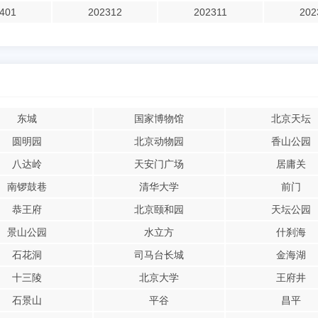
401
202312
202311
202
东城
国家博物馆
北京天坛
圆明园
北京动物园
香山公园
八达岭
天安门广场
居庸关
南锣鼓巷
清华大学
前门
恭王府
北京颐和园
天坛公园
景山公园
水立方
什刹海
石花洞
司马台长城
金海湖
十三陵
北京大学
王府井
石景山
平谷
昌平