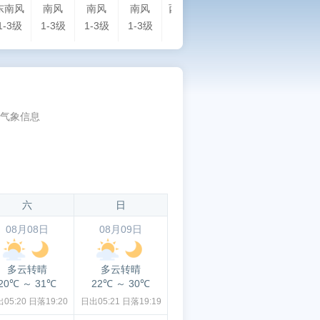
东南风
南风
南风
南风
西南风
西南风
西风
西
1-3级
1-3级
1-3级
1-3级
1-3级
1-3级
1-3级
1-
气象信息
六
日
08月08日
08月09日
多云转晴
多云转晴
20℃
～
31℃
22℃
～
30℃
05:20
日落19:20
日出05:21
日落19:19