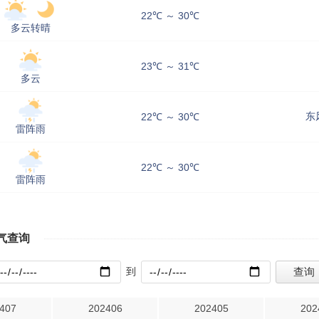
22℃ ～ 30℃
多云转晴
23℃ ～ 31℃
多云
东
22℃ ～ 30℃
雷阵雨
22℃ ～ 30℃
雷阵雨
气查询
到
407
202406
202405
202