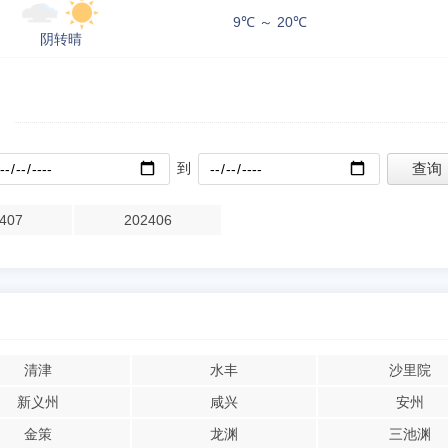
9℃ ～ 20℃
阴转晴
到
407
202406
清津
水丰
沙里院
新义州
咸兴
安州
金策
龙渊
三池渊