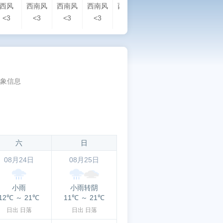
西风
西南风
西南风
西南风
西南风
西南风
西风
北
<3
<3
<3
<3
<3
<3
<3
<3
象信息
六
日
08月24日
08月25日
小雨
小雨转阴
12℃
～
21℃
11℃
～
21℃
日出
日落
日出
日落