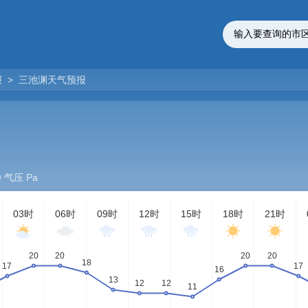
报
>
三池渊天气预报
气压 Pa
03时
06时
09时
12时
15时
18时
21时