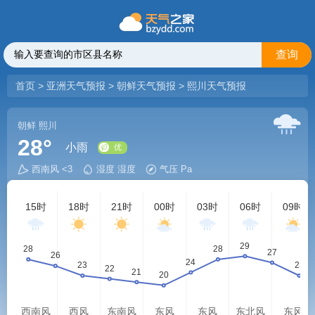
查询
首页
>
亚洲天气预报
>
朝鲜天气预报
>
熙川天气预报
朝鲜
熙川
28°
小雨
西南风 <3
湿度 湿度
气压 Pa
优
15时
18时
21时
00时
03时
06时
09时
西南风
西风
东南风
东风
东风
东北风
东风