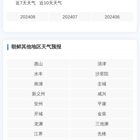
近7天天气
近10天天气
202408
202407
202406
朝鲜其他地区天气预报
惠山
清津
水丰
沙里院
南浦
圭城
新义州
咸兴
安州
平康
开城
金策
龙渊
三池渊
江界
先锋