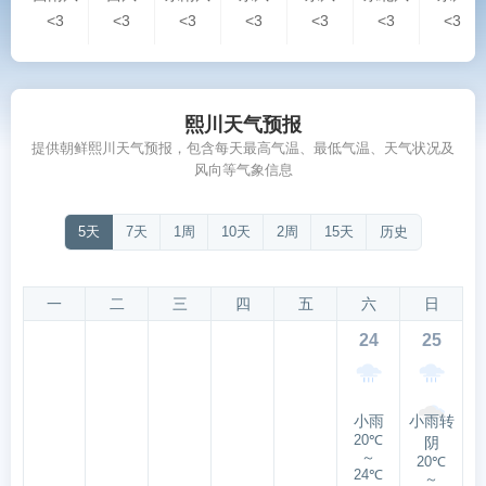
<3
<3
<3
<3
<3
<3
<3
熙川天气预报
提供朝鲜熙川天气预报，包含每天最高气温、最低气温、天气状况及
风向等气象信息
5天
7天
1周
10天
2周
15天
历史
一
二
三
四
五
六
日
24
25
小雨
小雨转
20℃
阴
～
20℃
24℃
～