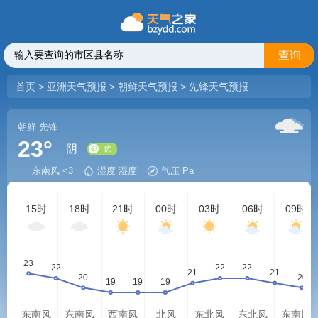
查询
首页
>
亚洲天气预报
>
朝鲜天气预报
>
先锋天气预报
朝鲜
先锋
23°
阴
东南风 <3
湿度 湿度
气压 Pa
优
15时
18时
21时
00时
03时
06时
09时
东南风
东南风
西南风
北风
东北风
东北风
东南风