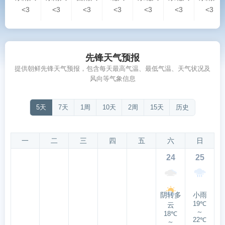
<3
<3
<3
<3
<3
<3
<3
先锋天气预报
提供朝鲜先锋天气预报，包含每天最高气温、最低气温、天气状况及
风向等气象信息
5天
7天
1周
10天
2周
15天
历史
一
二
三
四
五
六
日
24
25
阴转多
小雨
19℃
云
～
18℃
22℃
～