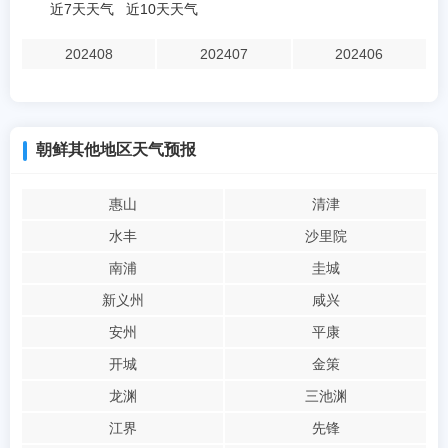
近7天天气
近10天天气
202408
202407
202406
朝鲜其他地区天气预报
惠山
清津
水丰
沙里院
南浦
圭城
新义州
咸兴
安州
平康
开城
金策
龙渊
三池渊
江界
先锋