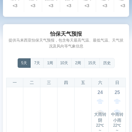
<3
<3
<3
<3
<3
<3
<3
怡保天气预报
提供马来西亚怡保天气预报，包含每天最高气温、最低气温、天气状
况及风向等气象信息
5天
7天
1周
10天
2周
15天
历史
一
二
三
四
五
六
日
24
25
大雨转
中雨转
阴
小雨
22℃
22℃
～
～