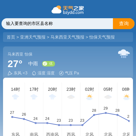
查询
首页
>
亚洲天气预报
>
马来西亚天气预报
>
怡保天气预报
马来西亚
怡保
27°
中雨
东风 <3
湿度 湿度
气压 Pa
优
14时
17时
20时
23时
02时
05时
08时
东风
南风
西南风
西风
北风
北风
北风