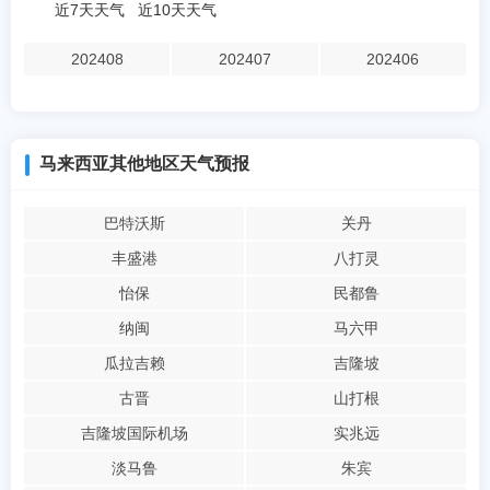
近7天天气
近10天天气
202408
202407
202406
马来西亚其他地区天气预报
巴特沃斯
关丹
丰盛港
八打灵
怡保
民都鲁
纳闽
马六甲
瓜拉吉赖
吉隆坡
古晋
山打根
吉隆坡国际机场
实兆远
淡马鲁
朱宾