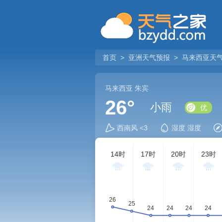
首页
>
亚洲天气预报
>
马来西亚天
马来西亚
朱宾
26°
小雨
优
西南风 <3
湿度 湿度
14时
17时
20时
23时