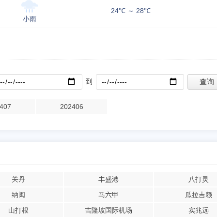
24℃ ～ 28℃
小雨
到
407
202406
关丹
丰盛港
八打灵
纳闽
马六甲
瓜拉吉赖
山打根
吉隆坡国际机场
实兆远