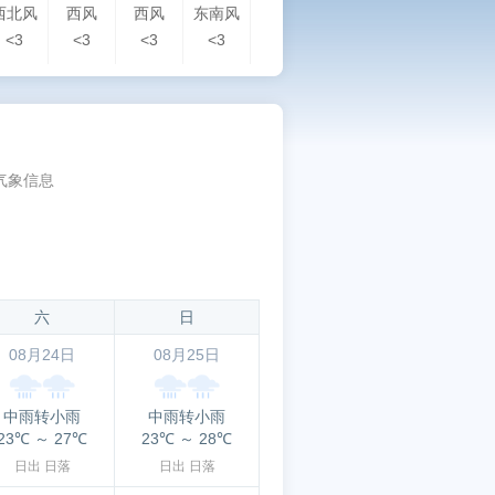
西北风
西风
西风
东南风
南风
西南风
西南风
西南
<3
<3
<3
<3
<3
<3
<3
<3
气象信息
六
日
08月24日
08月25日
中雨转小雨
中雨转小雨
23℃
～
27℃
23℃
～
28℃
日出
日落
日出
日落