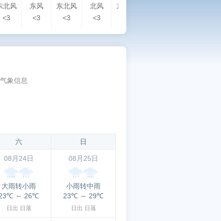
东北风
东风
东北风
北风
东南风
西南风
西风
东
<3
<3
<3
<3
<3
<3
<3
<3
气象信息
六
日
08月24日
08月25日
大雨转小雨
小雨转中雨
23℃
～
26℃
23℃
～
29℃
日出
日落
日出
日落