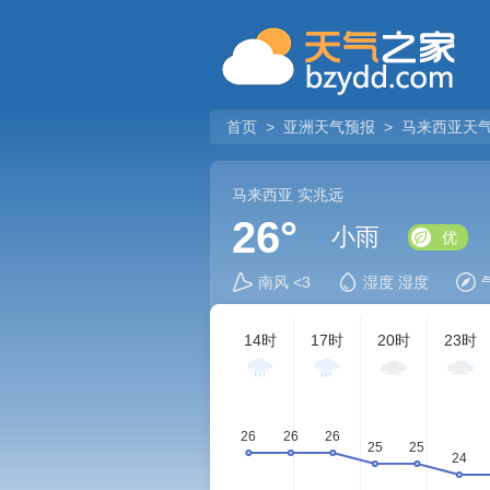
首页
>
亚洲天气预报
>
马来西亚天
马来西亚
实兆远
26°
小雨
优
南风 <3
湿度 湿度
14时
17时
20时
23时