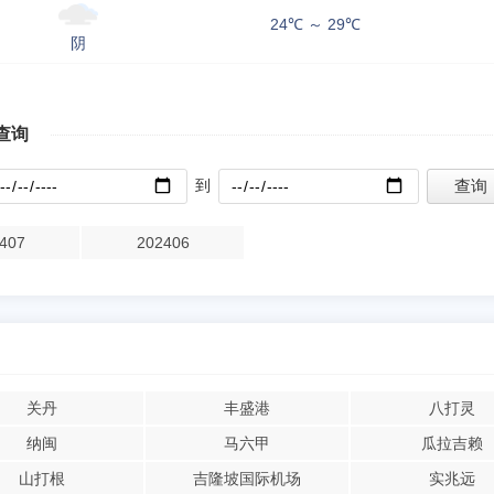
24℃ ～ 29℃
阴
查询
到
407
202406
关丹
丰盛港
八打灵
纳闽
马六甲
瓜拉吉赖
山打根
吉隆坡国际机场
实兆远