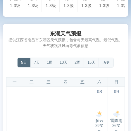
1-3级
1-3级
1-3级
1-3级
1-3级
1-3级
1-3级
东湖天气预报
提供江西省南昌市东湖区天气预报，包含每天最高气温、最低气温、
天气状况及风向等气象信息
5天
7天
1周
10天
2周
15天
历史
一
二
三
四
五
六
日
08
09
多云
雷阵雨
29℃
26℃
～
～