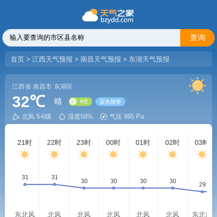
查询
首页
>
江西天气预报
>
南昌天气预报
>
东湖天气预报
江西省
南昌市
东湖区
32℃
晴
北风 5-6级
湿度59%
气压 995 Pa
8优
蓝色预警
21时
22时
23时
00时
01时
02时
03时
东北风
北风
北风
北风
北风
北风
东北风