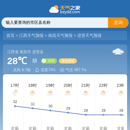
查询
首页
>
江西天气预报
>
南昌天气预报
>
进贤天气预报
江西省
南昌市
进贤县
28℃
阴
北风 6-7级
湿度74%
气压 987 Pa
20优
黄色预警
17时
18时
19时
20时
21时
22时
23时
北风
北风
北风
北风
北风
北风
北风