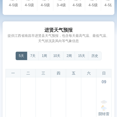
4-5级
4-5级
4-5级
3-4级
4-5级
4-5级
4-5级
进贤天气预报
提供江西省南昌市进贤县天气预报，包含每天最高气温、最低气温、
天气状况及风向等气象信息
5天
7天
1周
10天
2周
15天
历史
一
二
三
四
五
六
日
09
阴转雷